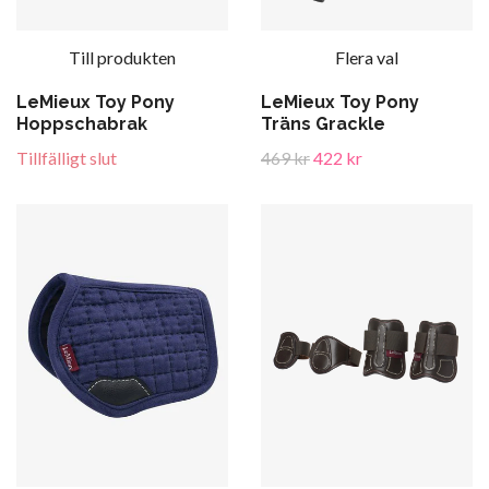
Till produkten
Flera val
LeMieux Toy Pony
LeMieux Toy Pony
Hoppschabrak
Träns Grackle
Tillfälligt slut
469 kr
422 kr