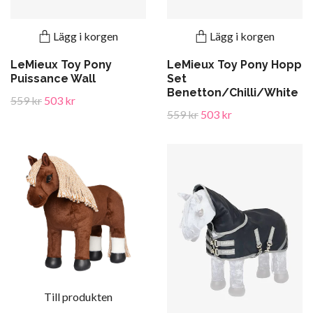
Lägg i korgen
Lägg i korgen
LeMieux Toy Pony
LeMieux Toy Pony Hopp
Puissance Wall
Set
Benetton/Chilli/White
559 kr
503 kr
559 kr
503 kr
Till produkten