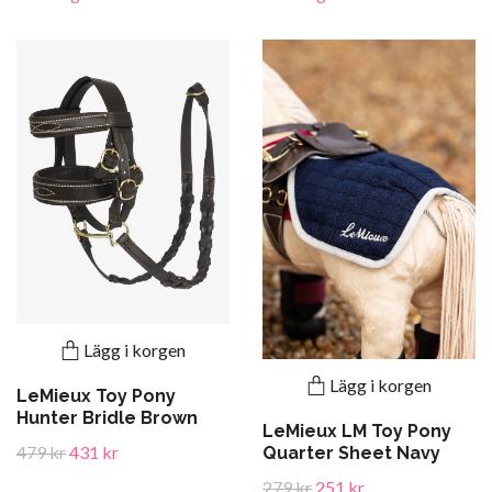
Lägg i korgen
Lägg i korgen
LeMieux Toy Pony
Hunter Bridle Brown
LeMieux LM Toy Pony
479 kr
431 kr
Quarter Sheet Navy
279 kr
251 kr