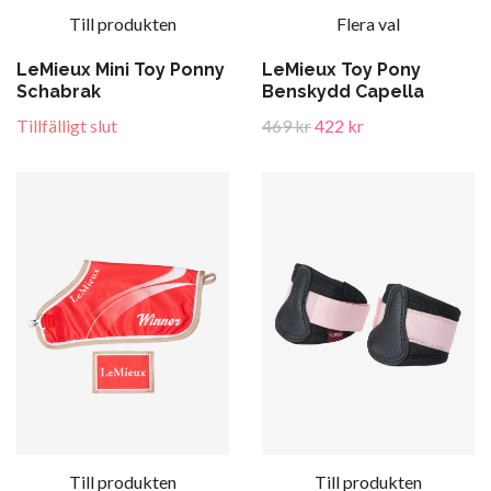
Till produkten
Flera val
LeMieux Mini Toy Ponny
LeMieux Toy Pony
Schabrak
Benskydd Capella
Tillfälligt slut
469 kr
422 kr
Till produkten
Till produkten