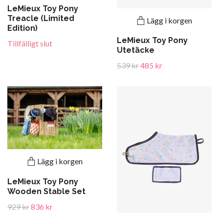
LeMieux Toy Pony
Treacle (Limited
Lägg i korgen
Edition)
LeMieux Toy Pony
Tillfälligt slut
Utetäcke
539 kr
485 kr
Lägg i korgen
LeMieux Toy Pony
Wooden Stable Set
929 kr
836 kr