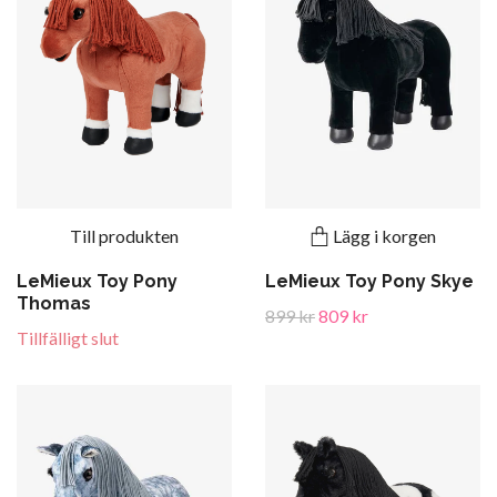
Till produkten
Lägg i korgen
LeMieux Toy Pony
LeMieux Toy Pony Skye
Thomas
899 kr
809 kr
Tillfälligt slut