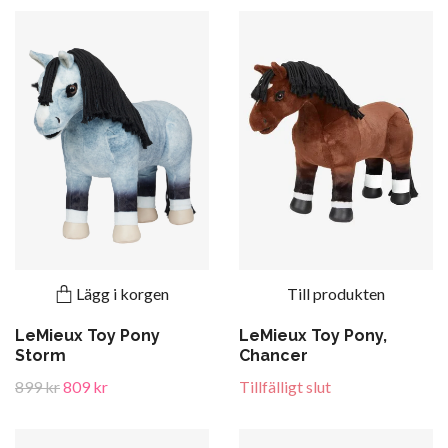
Lägg i korgen
Till produkten
LeMieux Toy Pony
LeMieux Toy Pony,
Storm
Chancer
899 kr
809 kr
Tillfälligt slut