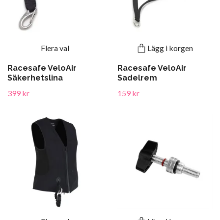
Flera val
Lägg i korgen
Racesafe VeloAir
Racesafe VeloAir
Säkerhetslina
Sadelrem
399 kr
159 kr