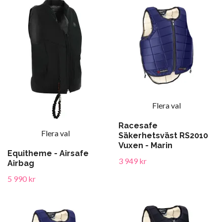
Flera val
Racesafe
Flera val
Säkerhetsväst RS2010
Vuxen - Marin
Equitheme - Airsafe
3 949 kr
Airbag
5 990 kr