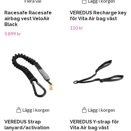
Flera val
Lägg i korgen
Racesafe Racesafe
VEREDUS Recharge key
airbag vest VeloAir
för Vita Air bag väst
Black
110 kr
5 899 kr
Lägg i korgen
Lägg i korgen
VEREDUS Strap
VEREDUS Y-strap för
lanyard/activation
Vita Air bag väst