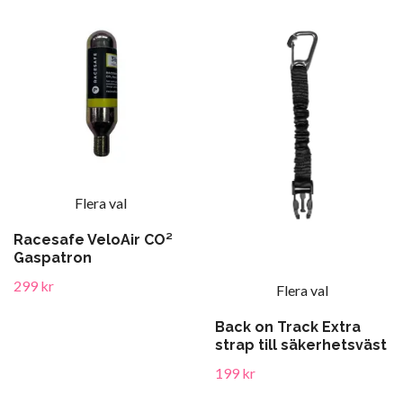
Flera val
Racesafe VeloAir CO²
Gaspatron
299 kr
Flera val
Back on Track Extra
strap till säkerhetsväst
199 kr