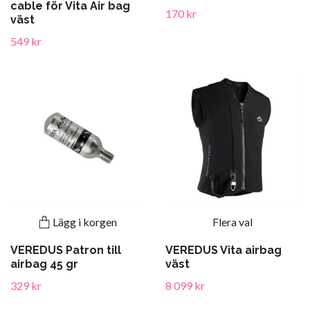
cable för Vita Air bag
170 kr
väst
549 kr
Lägg i korgen
Flera val
VEREDUS Patron till
VEREDUS Vita airbag
airbag 45 gr
väst
329 kr
8 099 kr