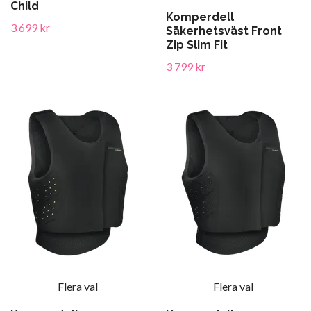
Child
Komperdell
3 699 kr
Säkerhetsväst Front
Zip Slim Fit
3 799 kr
Flera val
Flera val