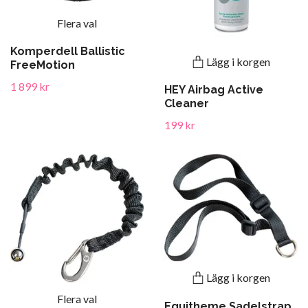
Flera val
Komperdell Ballistic
Lägg i korgen
FreeMotion
1 899 kr
HEY Airbag Active
Cleaner
199 kr
Lägg i korgen
Flera val
Equitheme Sadelstrap