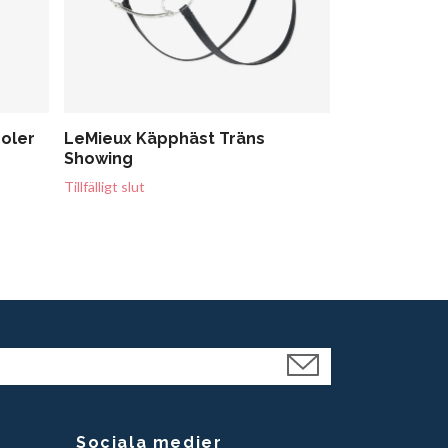
Jacson Noa 
1 049 kr
oler
LeMieux Käpphäst Träns
Showing
Tillfälligt slut
Sociala medier