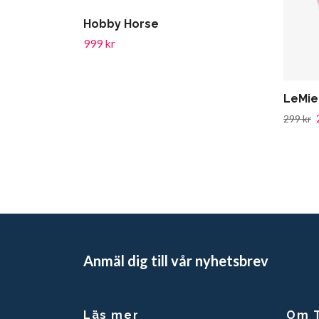
Hobby Horse
999 kr
LeMie
299 kr
Anmäl dig till vår nyhetsbrev
Läs mer
Om T