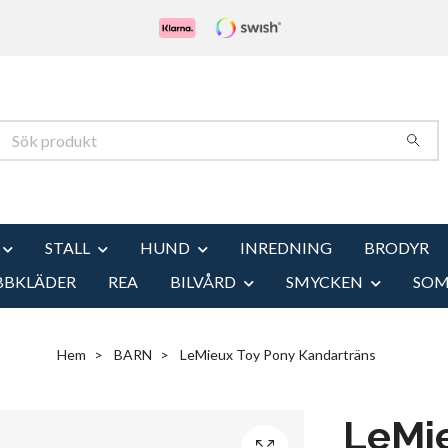
STALL
HUND
INREDNING
BRODYR
BBKLÄDER
REA
BILVÅRD
SMYCKEN
SO
Hem
BARN
LeMieux Toy Pony Kandarträns
LeMi