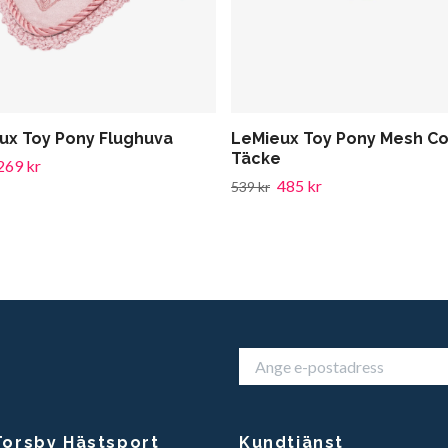
ux Toy Pony Flughuva
LeMieux Toy Pony Mesh Co
Täcke
269 kr
485 kr
539 kr
orsby Hästsport
Kundtjänst