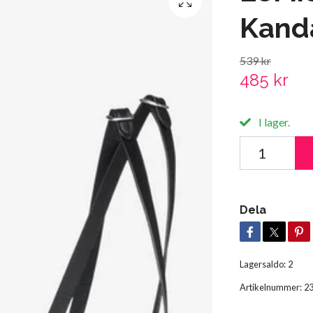
Kand
539 kr
485 kr
I lager.
Dela
Lagersaldo:
2
Artikelnummer:
2