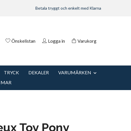
Betala tryggt och enkelt med Klarna
Önskelistan
Logga in
Varukorg
TRYCK
DEKALER
VARUMÄRKEN
MMAR
eux Toy Pony