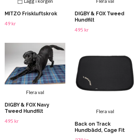
Lägg i korgen
Flera val
MITZO Friskluftskrok
DIGBY & FOX Tweed
Hundfilt
49 kr
495 kr
Flera val
DIGBY & FOX Navy
Flera val
Tweed Hundfilt
495 kr
Back on Track
Hundbädd, Cage Fit
379 kr