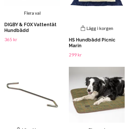
Flera val
DIGBY & FOX Vattentät
Lägg i korgen
Hundbädd
365 kr
HS Hundbädd Picnic
Marin
299 kr