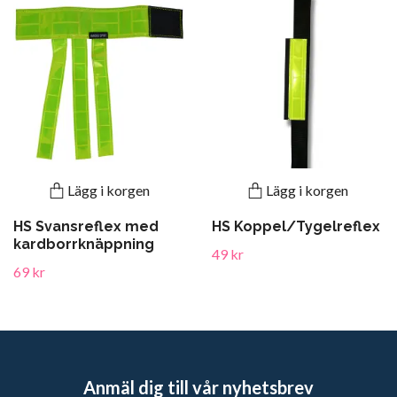
Lägg i korgen
Lägg i korgen
HS Svansreflex med
HS Koppel/Tygelreflex
kardborrknäppning
49 kr
69 kr
Anmäl dig till vår nyhetsbrev