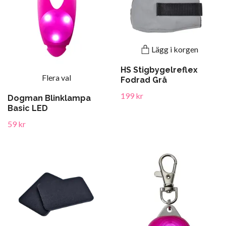
Lägg i korgen
HS Stigbygelreflex
Flera val
Fodrad Grå
199 kr
Dogman Blinklampa
Basic LED
59 kr