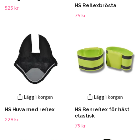
HS Reflexbrösta
525 kr
79 kr
Lägg i korgen
Lägg i korgen
HS Huva med reflex
HS Benreflex för häst
elastisk
229 kr
79 kr