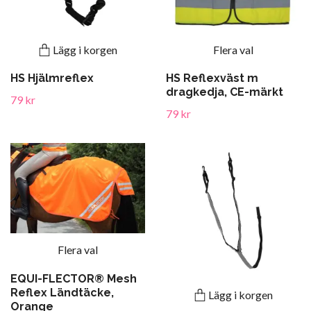
Lägg i korgen
Flera val
HS Hjälmreflex
HS Reflexväst m
dragkedja, CE-märkt
79 kr
79 kr
Flera val
EQUI-FLECTOR® Mesh
Reflex Ländtäcke,
Lägg i korgen
Orange