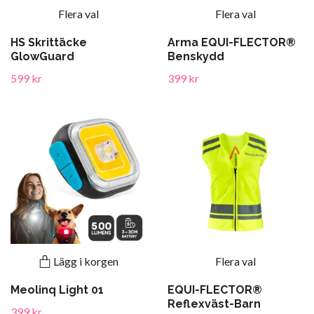
Flera val
Flera val
HS Skrittäcke
Arma EQUI-FLECTOR®
GlowGuard
Benskydd
599 kr
399 kr
Lägg i korgen
Flera val
Meolinq Light 01
EQUI-FLECTOR®
Reflexväst-Barn
399 kr