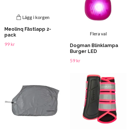
Lägg i korgen
Meolinq Fästlapp 2-
Flera val
pack
99 kr
Dogman Blinklampa
Burger LED
59 kr