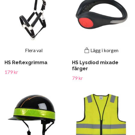
Flera val
Lägg i korgen
HS Reflexgrimma
HS Lysdiod mixade
färger
179 kr
79 kr