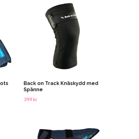
oots
Back on Track Knäskydd med
Spänne
399 kr