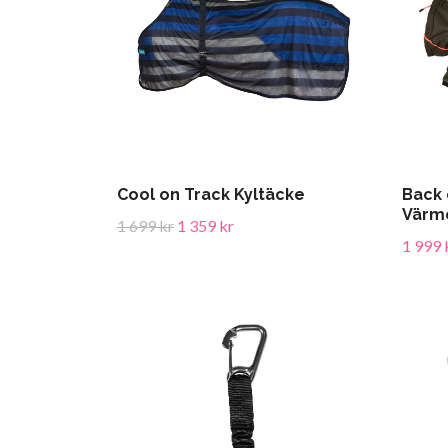
Cool on Track Kyltäcke
Back 
Värm
1 699 kr
1 359 kr
1 999 