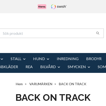
STALL
HUND
INREDNING
BRODYR
BBKLÄDER
REA
BILVÅRD
SMYCKEN
SO
Hem
VARUMÄRKEN
BACK ON TRACK
BACK ON TRACK