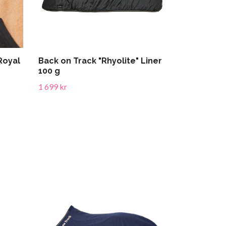
Royal
Back on Track "Rhyolite" Liner
100 g
1 699 kr