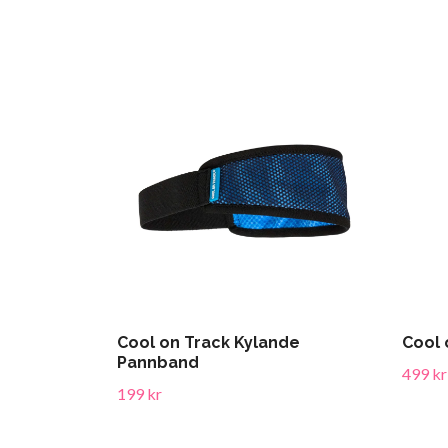
Cool on Track Kylande
Cool 
Pannband
499 kr
199 kr