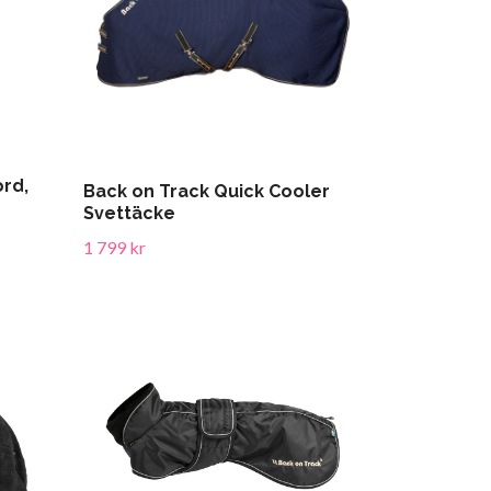
ord,
Back on Track Quick Cooler
Svettäcke
1 799 kr