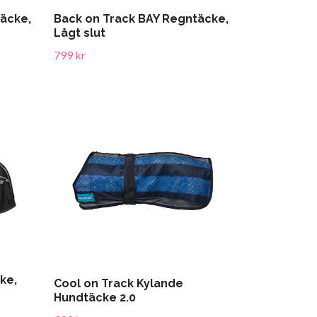
täcke,
Back on Track BAY Regntäcke,
Lågt slut
799 kr
ke,
Cool on Track Kylande
Hundtäcke 2.0