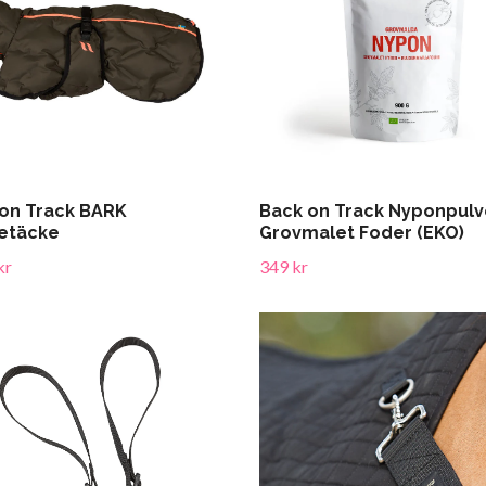
on Track BARK
Back on Track Nyponpulv
etäcke
Grovmalet Foder (EKO)
kr
349 kr