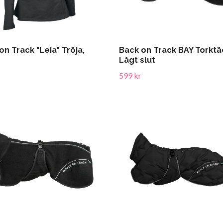
on Track "Leia" Tröja,
Back on Track BAY Torktä
Lågt slut
599 kr