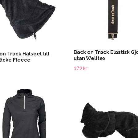
Back on Track Elastisk Gj
on Track Halsdel till
utan Welltex
äcke Fleece
179 kr