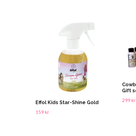
Cowbo
Gift s
299 kr
Effol Kids Star-Shine Gold
159 kr