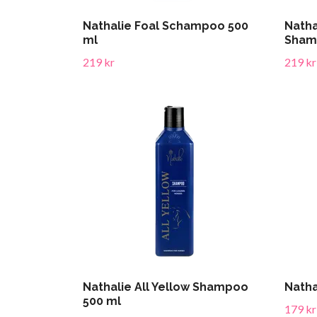
Nathalie Foal Schampoo 500
Natha
ml
Sham
219 kr
219 kr
Nathalie All Yellow Shampoo
Natha
500 ml
179 kr