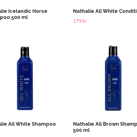
lie Icelandic Horse
Nathalie All White Condit
poo 500 ml
179 kr
lie All White Shampoo
Nathalie All Brown Sham
500 ml