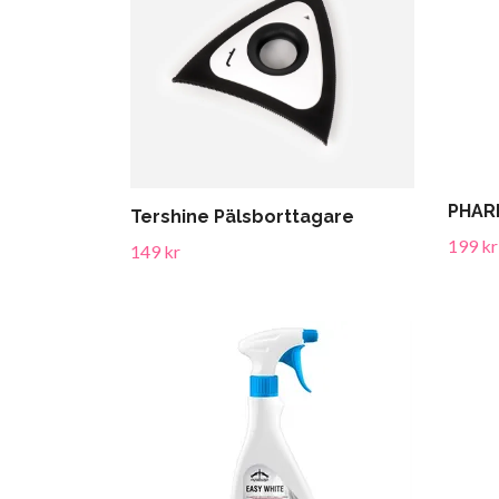
PHAR
Tershine Pälsborttagare
199 kr
149 kr