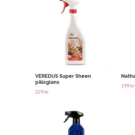
VEREDUS Super Sheen
Natha
pälsglans
199 kr
229 kr