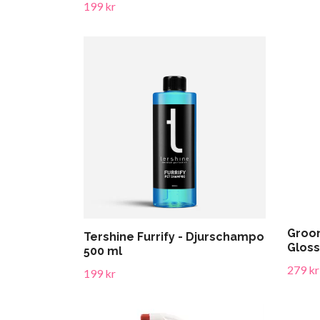
199 kr
Groo
Tershine Furrify - Djurschampo
Gloss
500 ml
279 kr
199 kr