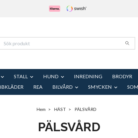
STALL
HUND
INREDNING
BRODYR
BBKLÄDER
REA
BILVÅRD
SMYCKEN
SO
Hem
HÄST
PÄLSVÅRD
PÄLSVÅRD