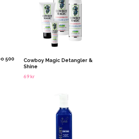
o 500
Cowboy Magic Detangler &
Shine
69 kr