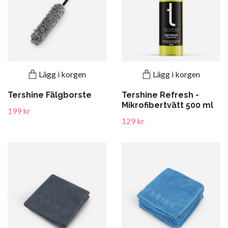
Lägg i korgen
Lägg i korgen
Tershine Fälgborste
Tershine Refresh -
Mikrofibertvätt 500 ml
199 kr
129 kr