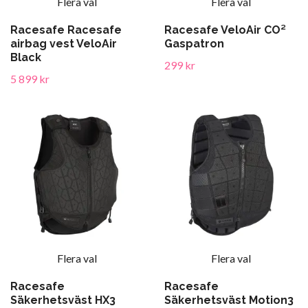
Flera val
Flera val
Racesafe Racesafe
Racesafe VeloAir CO²
airbag vest VeloAir
Gaspatron
Black
299 kr
5 899 kr
Flera val
Flera val
Racesafe
Racesafe
Säkerhetsväst HX3
Säkerhetsväst Motion3