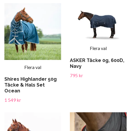
Flera val
ASKER Täcke 0g, 600D,
Navy
Flera val
795 kr
Shires Highlander 50g
Täcke & Hals Set
Ocean
1 549 kr