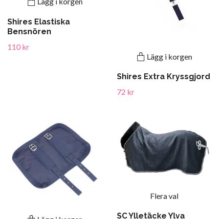
Lägg i korgen
Shires Elastiska
Bensnören
110 kr
Lägg i korgen
Shires Extra Kryssgjord
72 kr
Flera val
SC Ylletäcke Ylva