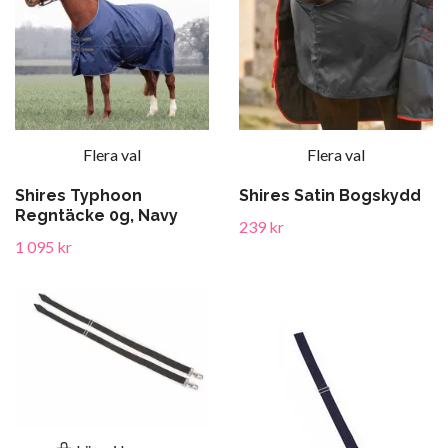
Flera val
Flera val
Shires Typhoon
Shires Satin Bogskydd
Regntäcke 0g, Navy
239 kr
1 095 kr