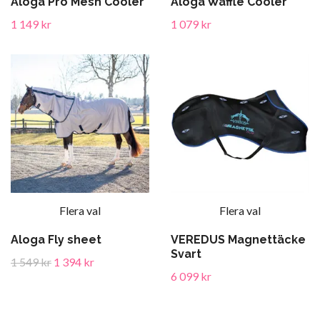
Aloga Pro Mesh Cooler
Aloga Waffle Cooler
1 149 kr
1 079 kr
Flera val
Flera val
Aloga Fly sheet
VEREDUS Magnettäcke
Svart
1 549 kr
1 394 kr
6 099 kr