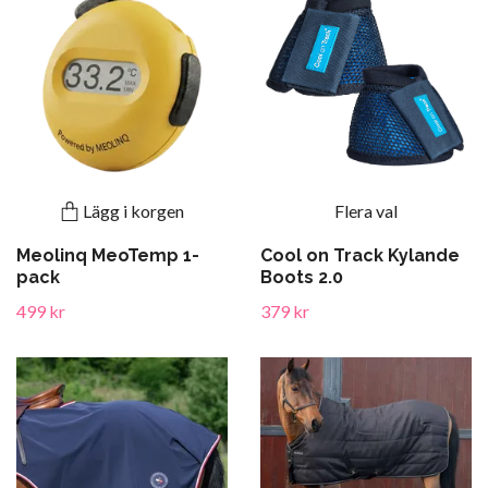
Lägg i korgen
Flera val
Meolinq MeoTemp 1-
Cool on Track Kylande
pack
Boots 2.0
499 kr
379 kr