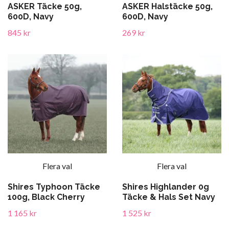
ASKER Täcke 50g,
ASKER Halstäcke 50g,
600D, Navy
600D, Navy
845 kr
269 kr
Flera val
Flera val
Shires Typhoon Täcke
Shires Highlander 0g
100g, Black Cherry
Täcke & Hals Set Navy
1 165 kr
1 525 kr