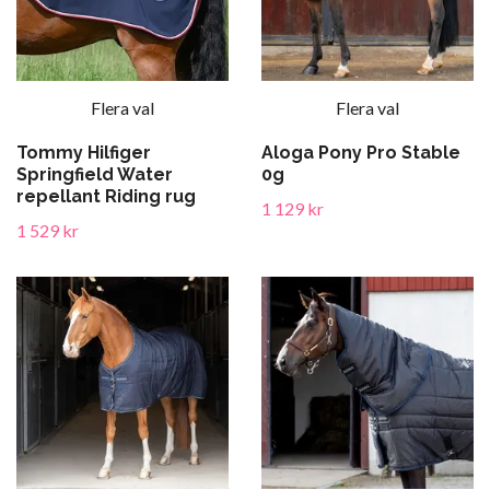
Flera val
Flera val
Tommy Hilfiger
Aloga Pony Pro Stable
Springfield Water
0g
repellant Riding rug
1 129 kr
1 529 kr