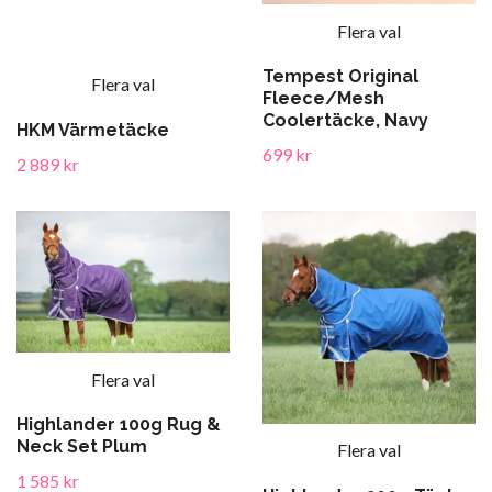
Flera val
Tempest Original
Flera val
Fleece/Mesh
Coolertäcke, Navy
HKM Värmetäcke
699 kr
2 889 kr
Flera val
Highlander 100g Rug &
Neck Set Plum
Flera val
1 585 kr