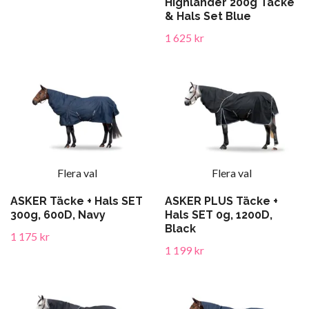
Highlander 200g Täcke
& Hals Set Blue
1 625 kr
Flera val
Flera val
ASKER Täcke + Hals SET
ASKER PLUS Täcke +
300g, 600D, Navy
Hals SET 0g, 1200D,
Black
1 175 kr
1 199 kr