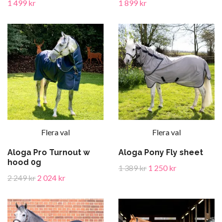
1 499 kr
1 899 kr
Flera val
Flera val
Aloga Pro Turnout w
Aloga Pony Fly sheet
hood 0g
1 389 kr
1 250 kr
2 249 kr
2 024 kr