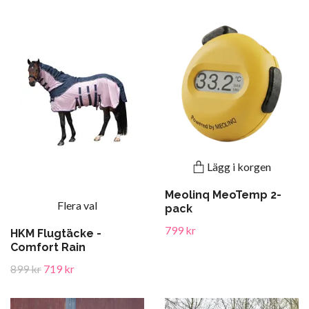
Lägg i korgen
Meolinq MeoTemp 2-
Flera val
pack
799 kr
HKM Flugtäcke -
Comfort Rain
899 kr
719 kr