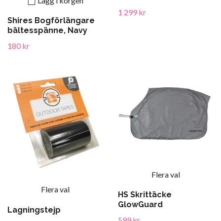
Lägg i korgen
1 299 kr
Shires Bogförlängare
bältesspänne, Navy
180 kr
Flera val
Flera val
HS Skrittäcke
GlowGuard
Lagningstejp
599 kr