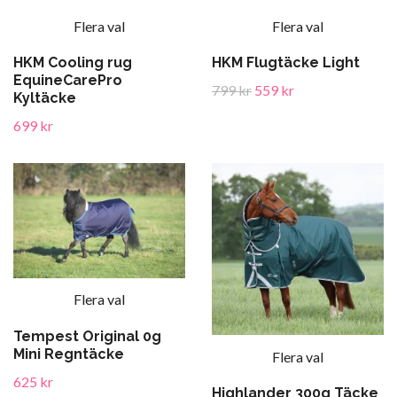
Flera val
Flera val
HKM Cooling rug
HKM Flugtäcke Light
EquineCarePro
799 kr
559 kr
Kyltäcke
699 kr
Flera val
Tempest Original 0g
Mini Regntäcke
Flera val
625 kr
Highlander 300g Täcke