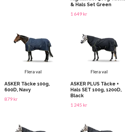
& Hals Set Green
1 649 kr
Flera val
Flera val
ASKER Täcke 100g,
ASKER PLUS Täcke +
600D, Navy
Hals SET 100g, 1200D,
Black
879 kr
1 245 kr