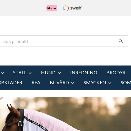
STALL
HUND
INREDNING
BRODYR
BBKLÄDER
REA
BILVÅRD
SMYCKEN
SO