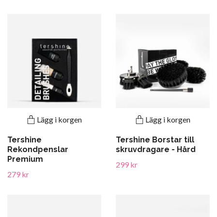
Lägg i korgen
Lägg i korgen
Tershine
Tershine Borstar till
Rekondpenslar
skruvdragare - Hård
Premium
299 kr
279 kr