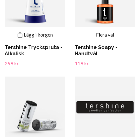
Lägg i korgen
Flera val
Tershine Tryckspruta -
Tershine Soapy -
Alkalisk
Handtvål
299 kr
119 kr