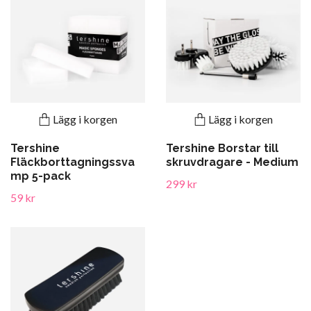
Lägg i korgen
Lägg i korgen
Tershine
Tershine Borstar till
Fläckborttagningssva
skruvdragare - Medium
mp 5-pack
299 kr
59 kr