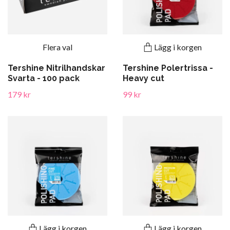
Flera val
Lägg i korgen
Tershine Nitrilhandskar
Tershine Polertrissa -
Svarta - 100 pack
Heavy cut
179 kr
99 kr
Lägg i korgen
Lägg i korgen