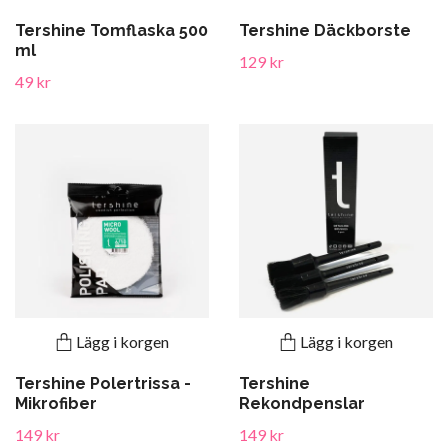
Tershine Tomflaska 500
Tershine Däckborste
ml
129 kr
49 kr
Lägg i korgen
Lägg i korgen
Tershine Polertrissa -
Tershine
Mikrofiber
Rekondpenslar
149 kr
149 kr