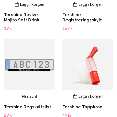
Lägg i korgen
Lägg i korgen
Tershine Revive -
Tershine
Mojito Soft Drink
Registreringsskylt
19 kr
169 kr
Lägg i korgen
Flera val
Tershine Tappkran
Tershine Regskyltslist
49 kr
29 kr