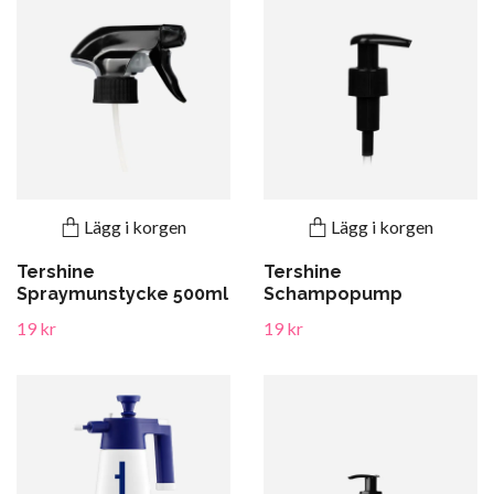
Lägg i korgen
Lägg i korgen
Tershine
Tershine
Spraymunstycke 500ml
Schampopump
19 kr
19 kr