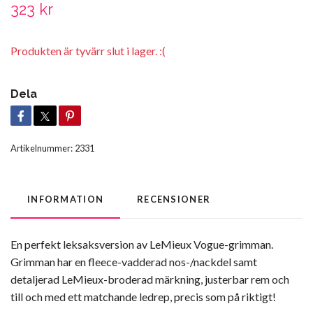
323 kr
Produkten är tyvärr slut i lager. :(
Dela
Artikelnummer:
2331
INFORMATION
RECENSIONER
En perfekt leksaksversion av LeMieux Vogue-grimman.
Grimman har en fleece-vadderad nos-/nackdel samt
detaljerad LeMieux-broderad märkning, justerbar rem och
till och med ett matchande ledrep, precis som på riktigt!