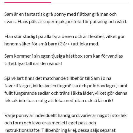
Sam är en fantastisk grå ponny med flätbar grå man och
svans. Hans päls är supermjuk, perfekt för putsning och vård.
Han står stadigt på alla fyra benen och är flexibel, vilket gör
honom säker för små barn (3 år+) att leka med.
Sam kommer i sin egen tjusiga hästbox som kan förvandlas
till ett lyxstall när den vänds!
Självklart finns det matchande tillbehör till Sam i dina
favoritfärger, inklusive en flugmössa och polobandager, samt
fullt fungerande sadlar och träns i äkta läder, vilket gör denna
leksak inte bara rolig att leka med, utan också lärorik!
Varje ponny är individuellt handgjord, varierar något i storlek
och form och levereras med ett eget pass och
instruktionshäfte. Tillbehör ingår ej, dessa säljs separat.