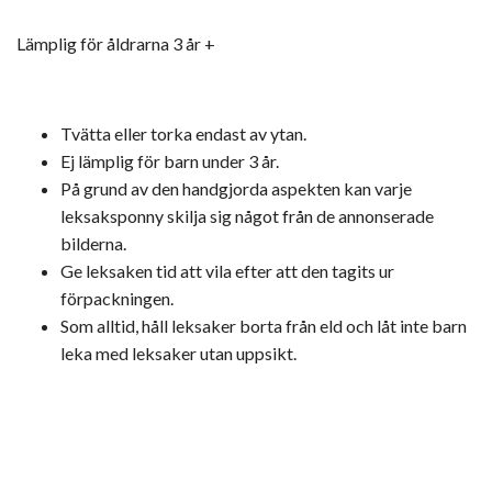
Lämplig för åldrarna 3 år +
Tvätta eller torka endast av ytan.
Ej lämplig för barn under 3 år.
På grund av den handgjorda aspekten kan varje
leksaksponny skilja sig något från de annonserade
bilderna.
Ge leksaken tid att vila efter att den tagits ur
förpackningen.
Som alltid, håll leksaker borta från eld och låt inte barn
leka med leksaker utan uppsikt.