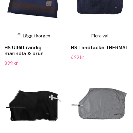
Lägg i korgen
Flera val
HS Ullfilt randig
HS Ländtäcke THERMAL
marinblå & brun
699 kr
899 kr