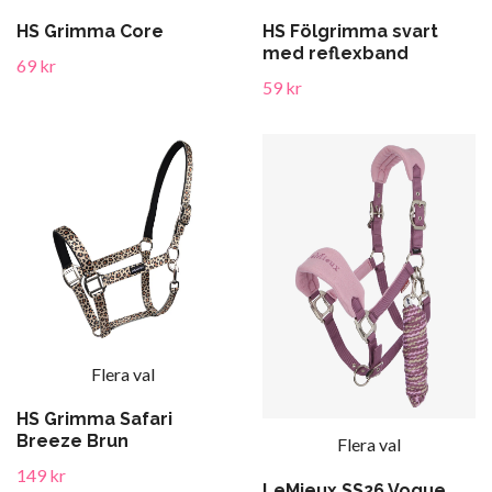
HS Grimma Core
HS Fölgrimma svart
med reflexband
69 kr
59 kr
Flera val
HS Grimma Safari
Breeze Brun
Flera val
149 kr
LeMieux SS26 Vogue