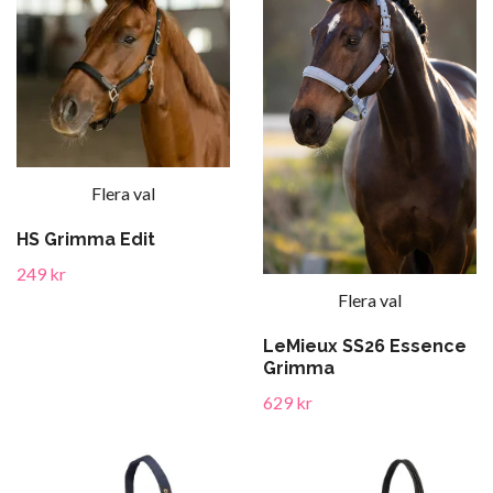
Flera val
HS Grimma Edit
249 kr
Flera val
LeMieux SS26 Essence
Grimma
629 kr