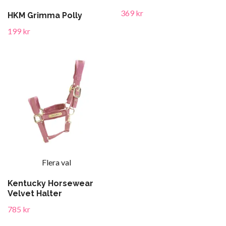
369 kr
HKM Grimma Polly
199 kr
Flera val
Kentucky Horsewear
Velvet Halter
785 kr