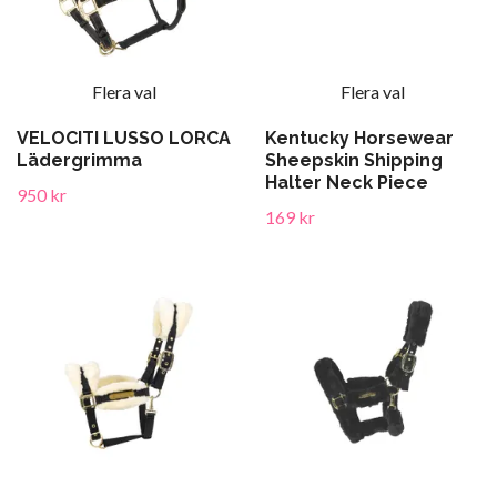
Flera val
Flera val
VELOCITI LUSSO LORCA
Kentucky Horsewear
Lädergrimma
Sheepskin Shipping
Halter Neck Piece
950 kr
169 kr