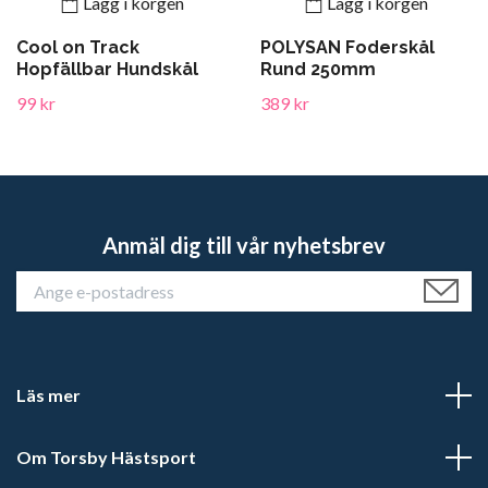
Lägg i korgen
Lägg i korgen
Cool on Track
POLYSAN Foderskål
Hopfällbar Hundskål
Rund 250mm
99 kr
389 kr
Anmäl dig till vår nyhetsbrev
Läs mer
Om Torsby Hästsport