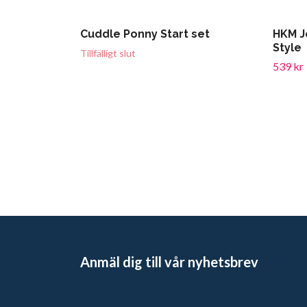
Cuddle Ponny Start set
HKM J
Style
Tillfälligt slut
539 kr
Anmäl dig till vår nyhetsbrev