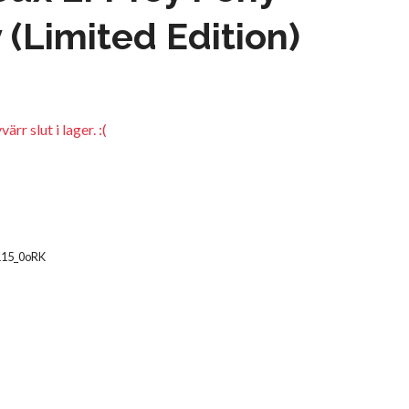
 (Limited Edition)
rr slut i lager. :(
115_0oRK