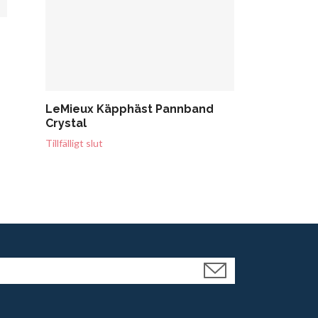
Grooming D
Brush Bag
505 kr
LeMieux Käpphäst Pannband
Crystal
Tillfälligt slut