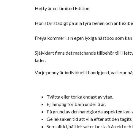
Hetty är en Limited Edition.
Hon står stadigt på alla fyra benen och är flexibe
Freya kommer i sin egen lyxiga hästbox som kan vän
Självklart finns det matchande tillbehör till Het
läder.
Varje ponny är individuellt handgjord, varierar n
Tvätta eller torka endast av ytan.
Ej lämplig för barn under 3 år.
På grund av den handgjorda aspekten kan va
Ge leksaken tid att vila efter att den tagit
Som alltid, håll leksaker borta från eld och