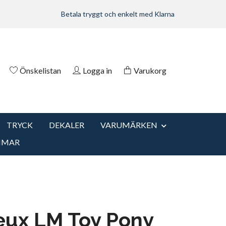
Betala tryggt och enkelt med Klarna
Önskelistan
Logga in
Varukorg
TRYCK
DEKALER
VARUMÄRKEN
MMAR
eux LM Toy Pony