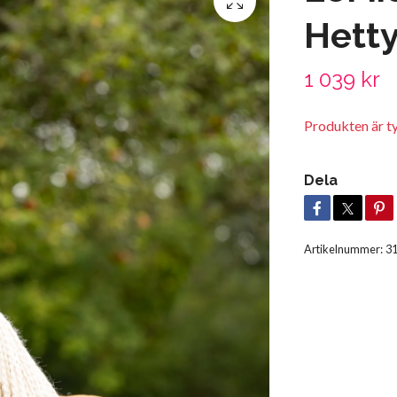
Hetty
1 039 kr
Produkten är tyvä
Dela
Artikelnummer:
3