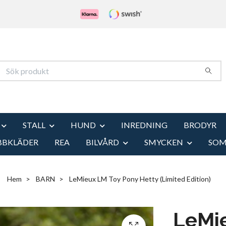
STALL
HUND
INREDNING
BRODYR
BBKLÄDER
REA
BILVÅRD
SMYCKEN
SO
Hem
BARN
LeMieux LM Toy Pony Hetty (Limited Edition)
LeMi