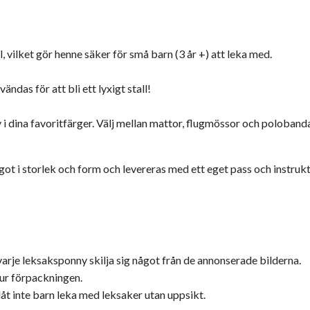
l, vilket gör henne säker för små barn (3 år +) att leka med.
das för att bli ett lyxigt stall!
ty i dina favoritfärger. Välj mellan mattor, flugmössor och poloband
ågot i storlek och form och levereras med ett eget pass och instruk
rje leksaksponny skilja sig något från de annonserade bilderna.
s ur förpackningen.
 låt inte barn leka med leksaker utan uppsikt.