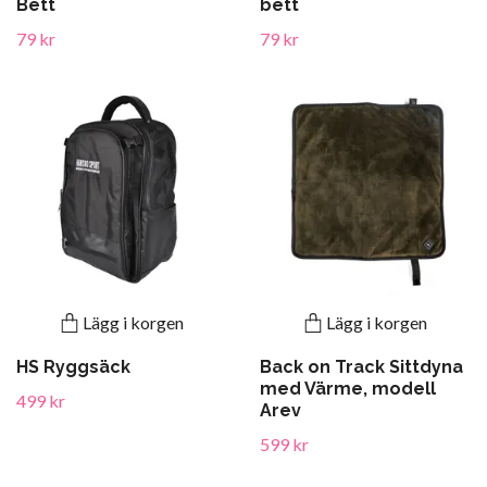
Bett
bett
79 kr
79 kr
Lägg i korgen
Lägg i korgen
HS Ryggsäck
Back on Track Sittdyna
med Värme, modell
499 kr
Arev
599 kr