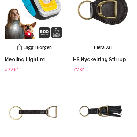
Lägg i korgen
Flera val
Meolinq Light 01
HS Nyckelring Stirrup
399 kr
79 kr