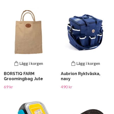
Lägg i korgen
Lägg i korgen
BORSTIQ FARM
Aubrion Ryktväska,
Groomingbag Jute
navy
69 kr
490 kr