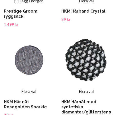
Lägg i korgen
Flera val
Prestige Groom
HKM Hårband Crystal
ryggsäck
89 kr
1 499 kr
Flera val
Flera val
HKM Hår nät
HKM Hårnät med
Rosegolden Sparkle
syntetiska
diamanter/glitterstena
49 kr