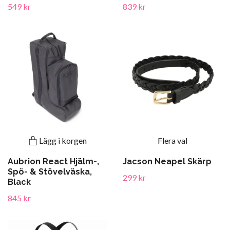
549 kr
839 kr
Lägg i korgen
Flera val
Aubrion React Hjälm-,
Jacson Neapel Skärp
Spö- & Stövelväska,
299 kr
Black
845 kr