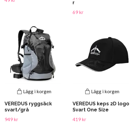
r
69 kr
Lägg i korgen
Lägg i korgen
VEREDUS ryggsäck
VEREDUS keps 2D logo
svart/grå
Svart One Size
949 kr
419 kr