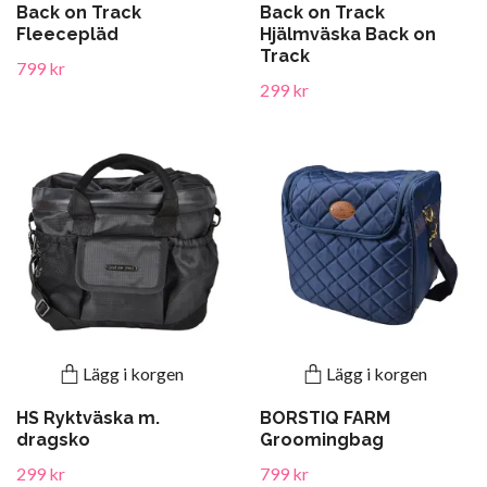
Back on Track
Back on Track
Fleecepläd
Hjälmväska Back on
Track
799 kr
299 kr
Lägg i korgen
Lägg i korgen
HS Ryktväska m.
BORSTIQ FARM
dragsko
Groomingbag
299 kr
799 kr