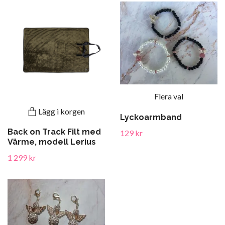
Flera val
Lägg i korgen
Lyckoarmband
Back on Track Filt med
129 kr
Värme, modell Lerius
1 299 kr