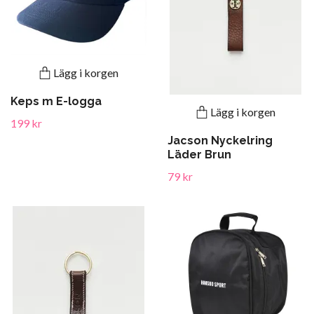
Lägg i korgen
Keps m E-logga
Lägg i korgen
199 kr
Jacson Nyckelring
Läder Brun
79 kr