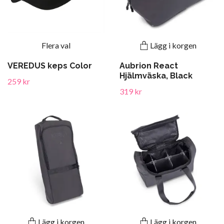
Flera val
Lägg i korgen
VEREDUS keps Color
Aubrion React
Hjälmväska, Black
259 kr
319 kr
Lägg i korgen
Lägg i korgen