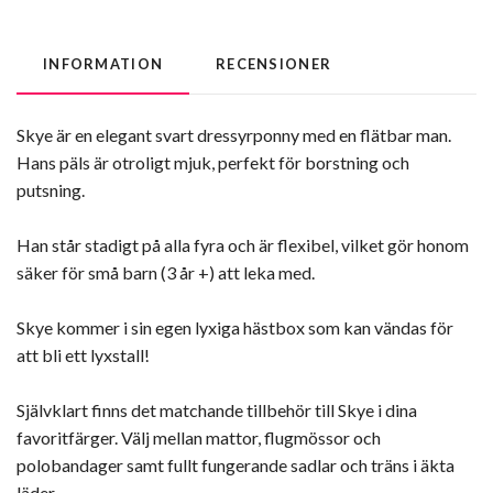
INFORMATION
RECENSIONER
Skye är en elegant svart dressyrponny med en flätbar man.
Hans päls är otroligt mjuk, perfekt för borstning och
putsning.
Han står stadigt på alla fyra och är flexibel, vilket gör honom
säker för små barn (3 år +) att leka med.
Skye kommer i sin egen lyxiga hästbox som kan vändas för
att bli ett lyxstall!
Självklart finns det matchande tillbehör till Skye i dina
favoritfärger. Välj mellan mattor, flugmössor och
polobandager samt fullt fungerande sadlar och träns i äkta
läder.