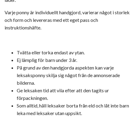
Varje ponny är individuellt handgjord, varierar något i storlek
och form och levereras med ett eget pass och
instruktionshäfte.
Tvätta eller torka endast av ytan.
Ej lämplig för barn under 3 år.
På grund av den handgjorda aspekten kan varje
leksaksponny skilja sig något från de annonserade
bilderna.
Ge leksaken tid att vila efter att den tagits ur
förpackningen.
Som alltid, håll leksaker borta från eld och låt inte barn
leka med leksaker utan uppsikt.