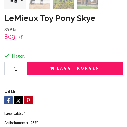
LeMieux Toy Pony Skye
899 kr
809 kr
I lager.
LÄGG I KORGEN
Dela
Lagersaldo:
1
Artikelnummer:
2370