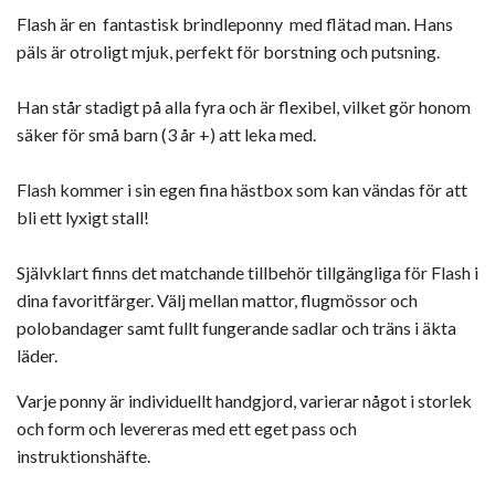
Flash är en
fantastisk brindleponny
med flätad man. Hans
päls är otroligt mjuk, perfekt för borstning och putsning.
Han står stadigt på alla fyra och är flexibel, vilket gör honom
säker för små barn (3 år +) att leka med.
Flash kommer i sin egen fina hästbox som kan vändas för att
bli ett lyxigt stall!
Självklart finns det matchande tillbehör tillgängliga för Flash i
dina favoritfärger. Välj mellan mattor, flugmössor och
polobandager samt fullt fungerande sadlar och träns i äkta
läder.
Varje ponny är individuellt handgjord, varierar något i storlek
och form och levereras med ett eget pass och
instruktionshäfte.