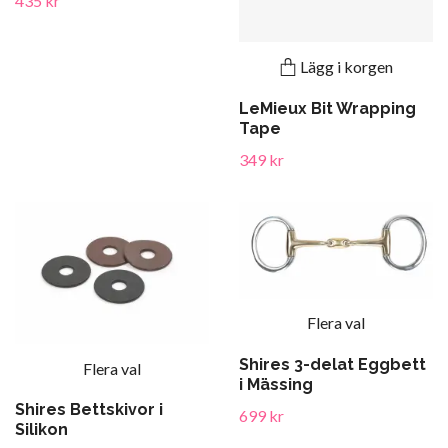
435 kr
Lägg i korgen
LeMieux Bit Wrapping
Tape
349 kr
Flera val
Shires 3-delat Eggbett
Flera val
i Mässing
Shires Bettskivor i
699 kr
Silikon