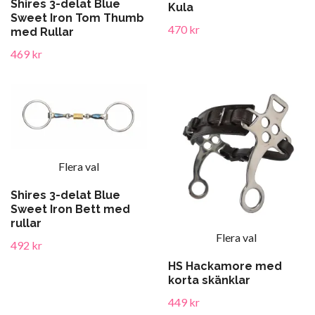
Shires 3-delat Blue
Kula
Sweet Iron Tom Thumb
470 kr
med Rullar
469 kr
Flera val
Shires 3-delat Blue
Sweet Iron Bett med
rullar
Flera val
492 kr
HS Hackamore med
korta skänklar
449 kr