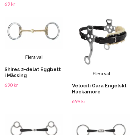
69 kr
Flera val
Shires 2-delat Eggbett
Flera val
i Mässing
690 kr
Velociti Gara Engelskt
Hackamore
699 kr