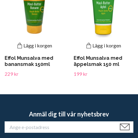
Lägg i korgen
Lägg i korgen
Effol Munsalva med
Effol Munsalva med
banansmak 150ml
äppelsmak 150 ml
229 kr
199 kr
Anmäl dig till vår nyhetsbrev