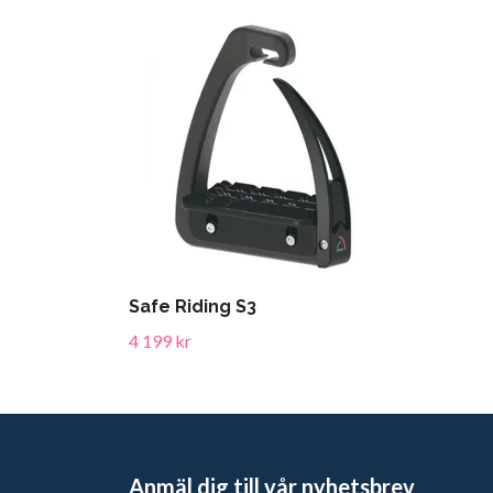
Safe Riding S3
4 199 kr
Anmäl dig till vår nyhetsbrev