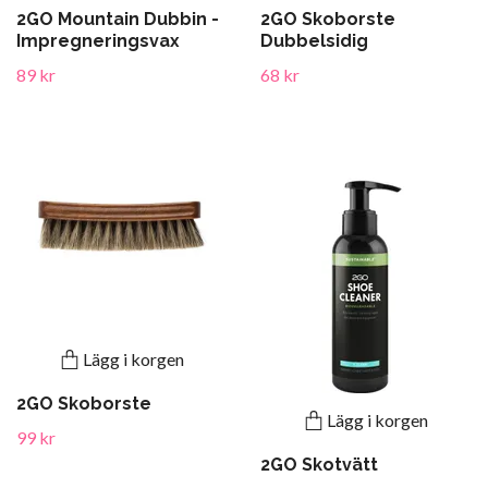
2GO Mountain Dubbin -
2GO Skoborste
Impregneringsvax
Dubbelsidig
89 kr
68 kr
Lägg i korgen
2GO Skoborste
Lägg i korgen
99 kr
2GO Skotvätt