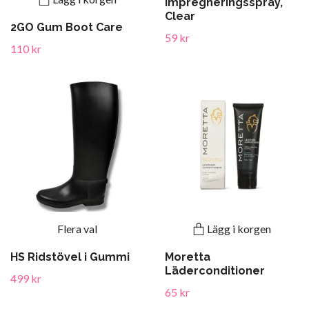
Impregneringsspray,
Clear
2GO Gum Boot Care
59 kr
110 kr
Flera val
Lägg i korgen
HS Ridstövel i Gummi
Moretta
Läderconditioner
499 kr
65 kr