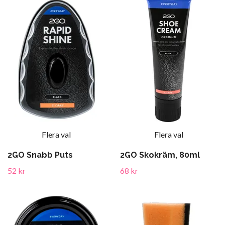
Flera val
Flera val
2GO Snabb Puts
2GO Skokräm, 80ml
52 kr
68 kr