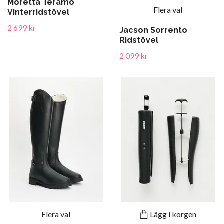
Moretta Teramo
Flera val
Vinterridstövel
2 699 kr
Jacson Sorrento
Ridstövel
2 099 kr
Flera val
Lägg i korgen