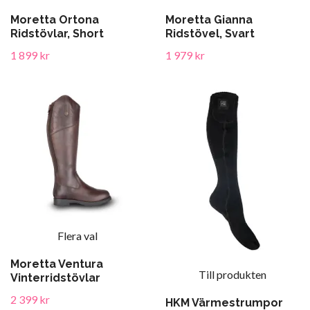
Moretta Ortona
Moretta Gianna
Ridstövlar, Short
Ridstövel, Svart
1 899 kr
1 979 kr
Flera val
Moretta Ventura
Till produkten
Vinterridstövlar
2 399 kr
HKM Värmestrumpor