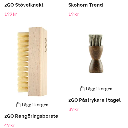
2GO Stövelknekt
Skohorn Trend
199 kr
19 kr
Lägg i korgen
2GO Påstrykare i tagel
Lägg i korgen
39 kr
2GO Rengöringsborste
49 kr