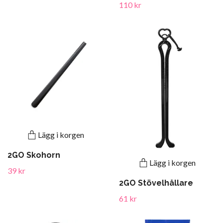
110 kr
Lägg i korgen
2GO Skohorn
Lägg i korgen
39 kr
2GO Stövelhållare
61 kr