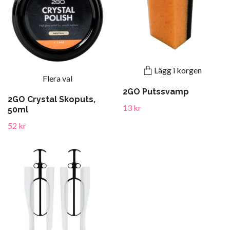
Lägg i korgen
Flera val
2GO Putssvamp
2GO Crystal Skoputs,
13 kr
50ml
52 kr