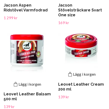
Jacson Aspen
Jacson
Ridstövel Varmfodrad
Stövelsträckare Svart
One size
1 299 kr
169 kr
Lägg i korgen
Lägg i korgen
Leovet Leather Cream
200 ml
Leovet Leather Balsam
139 kr
500 ml
139 kr