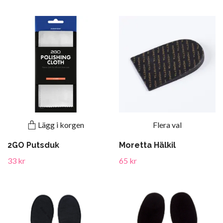
Lägg i korgen
Flera val
2GO Putsduk
Moretta Hälkil
33 kr
65 kr