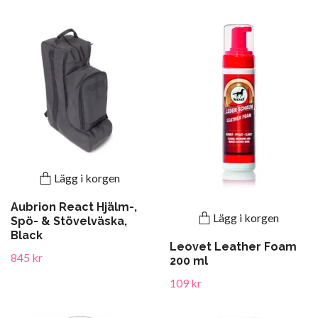
Lägg i korgen
Aubrion React Hjälm-,
Lägg i korgen
Spö- & Stövelväska,
Black
Leovet Leather Foam
845 kr
200 ml
109 kr