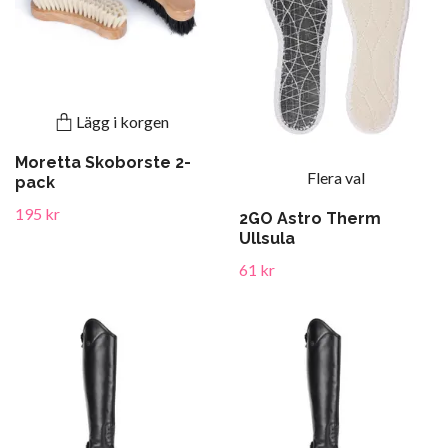
Lägg i korgen
Moretta Skoborste 2-
Flera val
pack
195 kr
2GO Astro Therm
Ullsula
61 kr