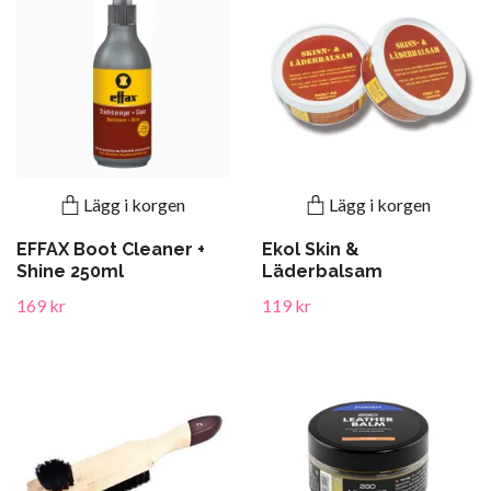
Lägg i korgen
Lägg i korgen
EFFAX Boot Cleaner +
Ekol Skin &
Shine 250ml
Läderbalsam
169 kr
119 kr