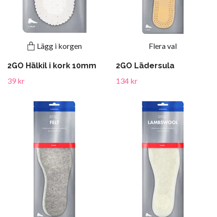
Lägg i korgen
Flera val
2GO Hälkil i kork 10mm
2GO Lädersula
39 kr
134 kr