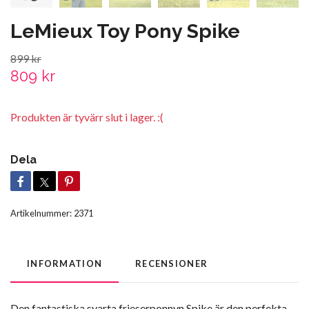
LeMieux Toy Pony Spike
899 kr
809 kr
Produkten är tyvärr slut i lager. :(
Dela
Artikelnummer:
2371
INFORMATION
RECENSIONER
Den fantastiska svarta frieserponnyn Spike är den perfekta