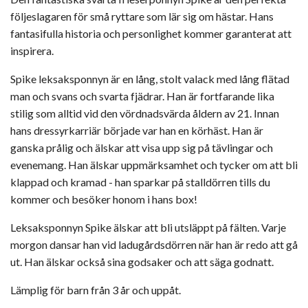
följeslagaren för små ryttare som lär sig om hästar. Hans
fantasifulla historia och personlighet kommer garanterat att
inspirera.
Spike leksaksponnyn är en lång, stolt valack med lång flätad
man och svans och svarta fjädrar. Han är fortfarande lika
stilig som alltid vid den vördnadsvärda åldern av 21. Innan
hans dressyrkarriär började var han en körhäst. Han är
ganska prålig och älskar att visa upp sig på tävlingar och
evenemang. Han älskar uppmärksamhet och tycker om att bli
klappad och kramad - han sparkar på stalldörren tills du
kommer och besöker honom i hans box!
Leksaksponnyn Spike älskar att bli utsläppt på fälten. Varje
morgon dansar han vid ladugårdsdörren när han är redo att gå
ut. Han älskar också sina godsaker och att säga godnatt.
Lämplig för barn från 3 år och uppåt.