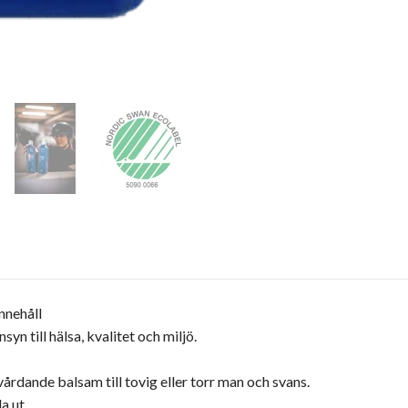
nnehåll
 till hälsa, kvalitet och miljö.
rdande balsam till tovig eller torr man och svans.
a ut.