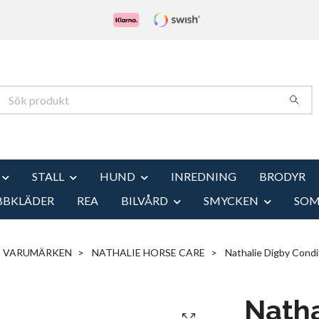
STALL
HUND
INREDNING
BRODYR
BBKLÄDER
REA
BILVÅRD
SMYCKEN
SO
VARUMÄRKEN
NATHALIE HORSE CARE
Nathalie Digby Condi
Natha