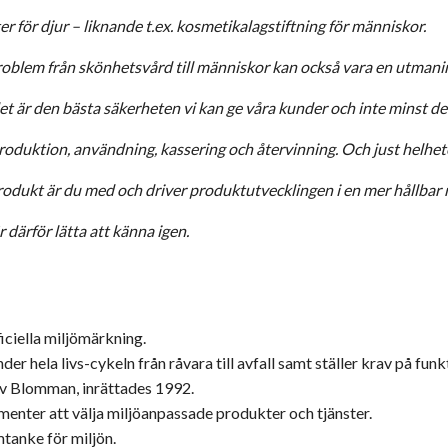
er för djur – liknande t.ex. kosmetikalagstiftning för människor.
roblem från skönhetsvård till människor kan också vara en utmanin
 det är den bästa säkerheten vi kan ge våra kunder och inte minst de
 produktion, användning, kassering och återvinning. Och just helhet
dukt är du med och driver produktutvecklingen i en mer hållbar r
därför lätta att känna igen.
iciella miljömärkning.
r hela livs-cykeln från råvara till avfall samt ställer krav på funk
v Blomman, inrättades 1992.
menter att välja miljöanpassade produkter och tjänster.
tanke för miljön.