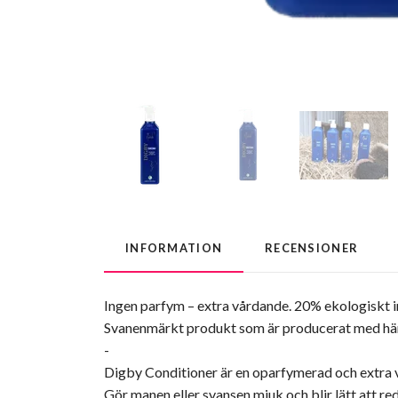
INFORMATION
RECENSIONER
Ingen parfym – extra vårdande. 20% ekologiskt i
Svanenmärkt produkt som är producerat med hänsyn
-
Digby Conditioner är en oparfymerad och extra vå
Gör manen eller svansen mjuk och blir lätt att red