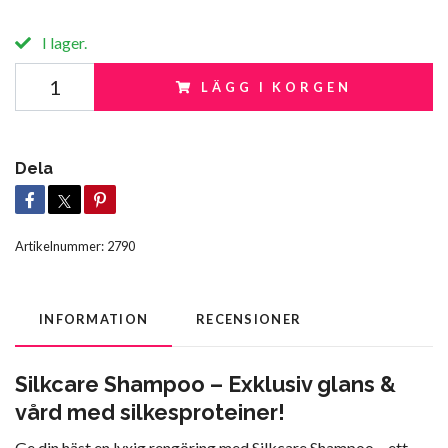
I lager.
LÄGG I KORGEN
Dela
Artikelnummer:
2790
INFORMATION
RECENSIONER
Silkcare Shampoo – Exklusiv glans &
vård med silkesproteiner!
Ge din häst en lyxig rengöring med Silkcare Shampoo – ett