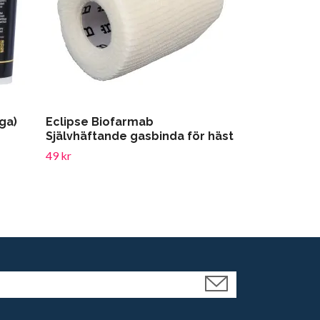
ga)
Eclipse Biofarmab
Ezi-Groom G
Självhäftande gasbinda för häst
Barn
49 kr
72 kr