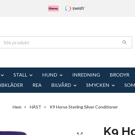
STALL
HUND
INREDNING
BRODYR
BBKLÄDER
REA
BILVÅRD
SMYCKEN
SO
Hem
HÄST
K9 Horse Sterling Silver Conditioner
K9 Ho