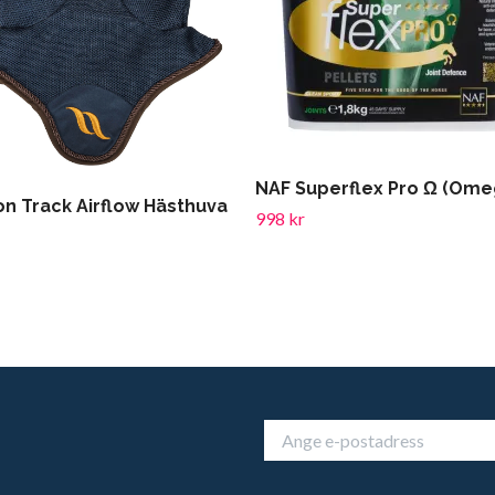
NAF Superflex Pro Ω (Ome
on Track Airflow Hästhuva
998 kr