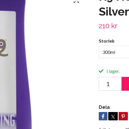
Silve
210 kr
Storlek
300ml
I lager.
Dela