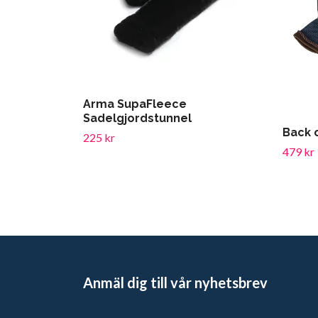
Arma SupaFleece
Sadelgjordstunnel
Back 
225 kr
479 kr
Anmäl dig till vår nyhetsbrev