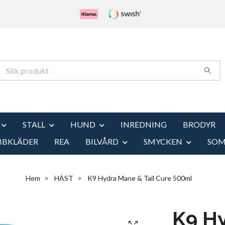
STALL
HUND
INREDNING
BRODYR
BBKLÄDER
REA
BILVÅRD
SMYCKEN
SO
Hem
HÄST
K9 Hydra Mane & Tail Cure 500ml
K9 Hy