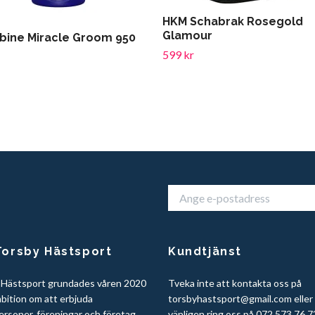
HKM Schabrak Rosegold
Glamour
bine Miracle Groom 950
599 kr
orsby Hästsport
Kundtjänst
 Hästsport grundades våren 2020
Tveka inte att kontakta oss på
bition om att erbjuda
torsbyhastsport@gmail.com
eller
ersoner, föreningar och företag
vänligen ring oss på 072 573 76 7