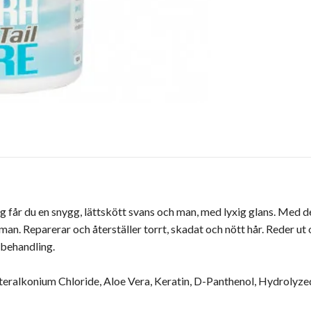
r du en snygg, lättskött svans och man, med lyxig glans. Med det 
an. Reparerar och återställer torrt, skadat och nött hår. Reder ut o
 behandling.
 Steralkonium Chloride, Aloe Vera, Keratin, D-Panthenol, Hydroly