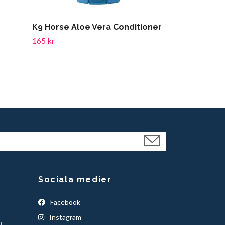
K9 Horse Aloe Vera Conditioner
Ezi-Groom 
165 kr
129 kr
Sociala medier
Facebook
Instagram
3.