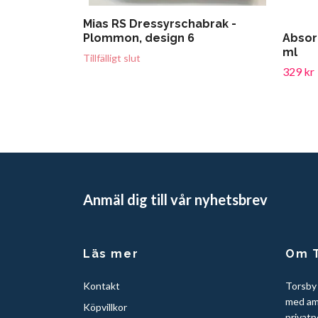
Mias RS Dressyrschabrak -
Plommon, design 6
Absor
ml
Tillfälligt slut
329 kr
Anmäl dig till vår nyhetsbrev
Läs mer
Om T
Kontakt
Torsby
med am
Köpvillkor
privatp