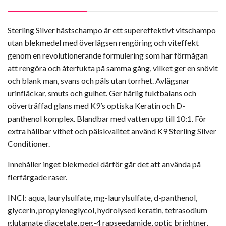
Sterling Silver hästschampo
är ett supereffektivt vitschampo
utan blekmedel med överlägsen rengöring och viteffekt
genom en revolutionerande formulering som har förmågan
att rengöra och återfukta på samma gång, vilket ger en snövit
och blank man, svans och päls utan torrhet. Avlägsnar
urinfläckar, smuts och gulhet. Ger härlig fuktbalans och
oöverträffad glans med K9’s optiska Keratin och D-
panthenol komplex. Blandbar med vatten upp till 10:1. För
extra hållbar vithet och pälskvalitet använd K9 Sterling Silver
Conditioner.
Innehåller inget blekmedel därför går det att använda på
flerfärgade raser.
INCI: aqua, laurylsulfate, mg-laurylsulfate, d-panthenol,
glycerin, propyleneglycol, hydrolysed keratin, tetrasodium
glutamate diacetate, peg-4 rapseedamide, optic brightner,