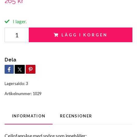
265 kr
I lager.
LÄGG I KORGEN
Dela
Lagersaldo:
3
Artikelnummer:
1029
INFORMATION
RECENSIONER
Cellofanpåse med snöre som innehåller: