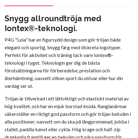
Snygg allroundtröja med
Iontex®-teknologi.
P4G "Leia" har en figursydd design som gör tröjan både
elegant och sportig. Snygg färg med diskreta logotyper.
Perfekt för aktivitet och träning tack vare Iontex®-
teknologi i tyget. Teknologin ger dig de bästa
förutsättningarna för förberedelse, prestation och
återhämtning, oavsett vilken sport du utövar eller hur din
vardag ser ut.
Tröjan är tillverkad i ett lättviktigt och elastiskt material av
hög kvalitet, och har en mjuk borstad insida. Ranglanärmar
säkerställer en riktigt god passform och gör tröjan bekväm i
alla positioner; oavsett om du ska på långpromenad, jobba i
stallet, paddla kanot eller cykla. Hög krage och half-zip
dragkedja framtill ger en bekväm och nära passform för