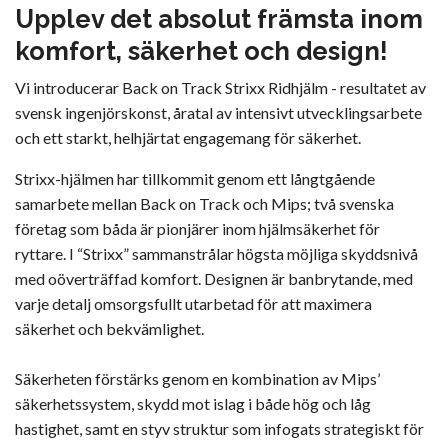
Upplev det absolut främsta inom
komfort, säkerhet och design!
Vi introducerar Back on Track Strixx Ridhjälm - resultatet av
svensk ingenjörskonst, åratal av intensivt utvecklingsarbete
och ett starkt, helhjärtat engagemang för säkerhet.
Strixx-hjälmen har tillkommit genom ett långtgående
samarbete mellan Back on Track och Mips; två svenska
företag som båda är pionjärer inom hjälmsäkerhet för
ryttare. I “Strixx” sammanstrålar högsta möjliga skyddsnivå
med oöverträffad komfort. Designen är banbrytande, med
varje detalj omsorgsfullt utarbetad för att maximera
säkerhet och bekvämlighet.
Säkerheten förstärks genom en kombination av Mips’
säkerhetssystem, skydd mot islag i både hög och låg
hastighet, samt en styv struktur som infogats strategiskt för