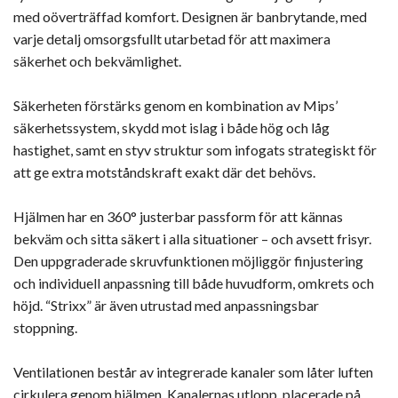
med oöverträffad komfort. Designen är banbrytande, med
varje detalj omsorgsfullt utarbetad för att maximera
säkerhet och bekvämlighet.
Säkerheten förstärks genom en kombination av Mips’
säkerhetssystem, skydd mot islag i både hög och låg
hastighet, samt en styv struktur som infogats strategiskt för
att ge extra motståndskraft exakt där det behövs.
Hjälmen har en 360° justerbar passform för att kännas
bekväm och sitta säkert i alla situationer – och avsett frisyr.
Den uppgraderade skruvfunktionen möjliggör finjustering
och individuell anpassning till både huvudform, omkrets och
höjd. “Strixx” är även utrustad med anpassningsbar
stoppning.
Ventilationen består av integrerade kanaler som låter luften
cirkulera genom hjälmen. Kanalernas utlopp, placerade på