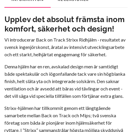
Upplev det absolut främsta inom
komfort, säkerhet och design!
Vi introducerar Back on Track Strixx Ridhjälm - resultatet av
svensk ingenjörskonst, åratal av intensivt utvecklingsarbete
och ett starkt, helhjärtat engagemang för säkerhet.
Denna hjälm har en ren, avskalad design men är samtidigt
både spektakulär och iögonfallande tack vare sin högblanka
finish, helt släta yta och integrerade solskärm. Den saknar
ventilation och är avsedd att bäras vid tävlingar och event -
det vill säga vid speciella tillfällen som förtjänar extra glans.
Strixx-hjälmen har tillkommit genom ett långtgående
samarbete mellan Back on Track och Mips; två svenska
företag som båda är pionjärer inom hjälmsäkerhet för
ryttare. I “Strixx” sammanstrålar högsta möjliga skyddsnivå