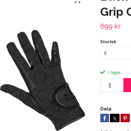
Grip 
699 kr
Storlek
S
I lager.
Dela