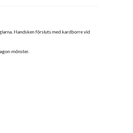
yglarna. Handsken försluts med kardborre vid
exagon-mönster.