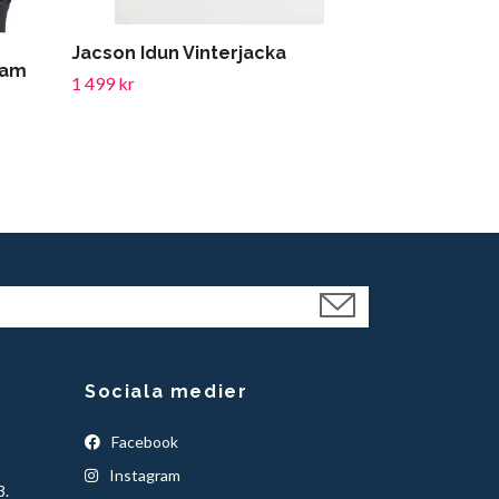
Jacson Idun Vinterjacka
Prestige Sof
Dam
1 499 kr
1 999 kr
Sociala medier
Facebook
Instagram
3.