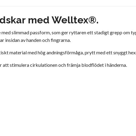
ndskar med Welltex®.
ske med slimmad passform, som ger ryttaren ett stadigt grepp om t
ar insidan av handen och fingrarna.
tiskt material med hög andningsförmåga, prytt med ett snyggt h
att stimulera cirkulationen och främja blodflödet i händerna.