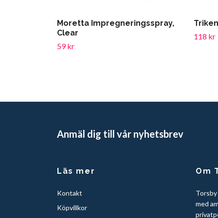
Moretta Impregneringsspray,
Trike
Clear
118 kr
59 kr
Anmäl dig till vår nyhetsbrev
Läs mer
Om T
Kontakt
Torsby
med am
Köpvillkor
privatp