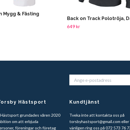
m Mygg & Fästing
Back on Track Polotröja, 
649 kr
orsby Hästsport
Kundtjänst
 Hästsport grundades våren 2020
Tveka inte att kontakta oss på
bition om att erbjuda
torsbyhastsport@gmail.com
eller
ersoner, föreningar och företag
vänligen ring oss på 072 573 76 7