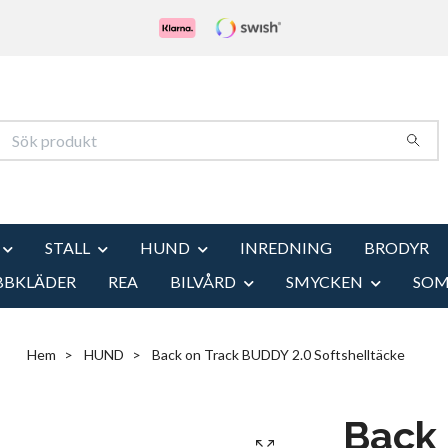
STALL
HUND
INREDNING
BRODYR
BBKLÄDER
REA
BILVÅRD
SMYCKEN
SO
Hem
HUND
Back on Track BUDDY 2.0 Softshelltäcke
Back