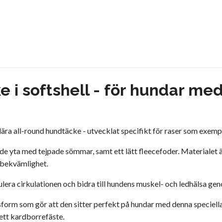
 i softshell - för hundar med
ära all-round hundtäcke - utvecklat specifikt för raser som exemp
de yta med tejpade sömmar, samt ett lätt fleecefoder. Materialet är
a bekvämlighet.
lera cirkulationen och bidra till hundens muskel- och ledhälsa gen
rm som gör att den sitter perfekt på hundar med denna speciella 
rett kardborrefäste.