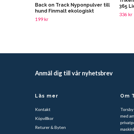
Trike
Back on Track Nyponpulver till
365 Li
hund Finmalt ekologiskt
336 kr
199 kr
Anmäl dig till vår nyhetsbrev
Läs mer
Om T
Kontakt
Torsby
med am
Köpvillkor
privatp
Returer & Byten
maskinb