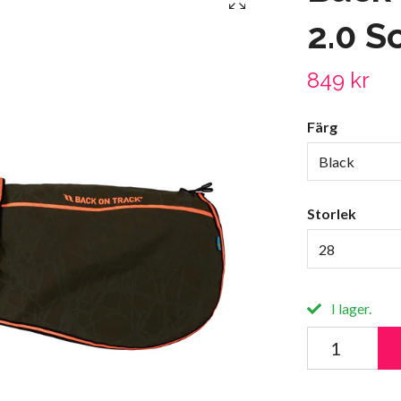
2.0 S
849 kr
Färg
Black
Storlek
28
I lager.