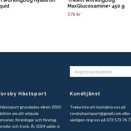
m WorkingDog Hyaluron
Trikem WorkingDog
quid
MaxGlucosamine+ 450 g
176 kr
orsby Hästsport
Kundtjänst
 Hästsport grundades våren 2020
Tveka inte att kontakta oss på
bition om att erbjuda
torsbyhastsport@gmail.com
eller
ersoner, föreningar och företag
vänligen ring oss på 072 573 76 7
rodyr och tryck. År 2024 valde vi