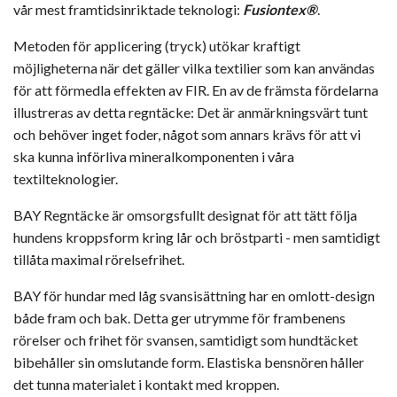
vår mest framtidsinriktade teknologi:
Fusiontex®
.
Metoden för applicering (tryck) utökar kraftigt
möjligheterna när det gäller vilka textilier som kan användas
för att förmedla effekten av FIR. En av de främsta fördelarna
illustreras av detta regntäcke: Det är anmärkningsvärt tunt
och behöver inget foder, något som annars krävs för att vi
ska kunna införliva mineralkomponenten i våra
textilteknologier.
BAY Regntäcke är omsorgsfullt designat för att tätt följa
hundens kroppsform kring lår och bröstparti - men samtidigt
tillåta maximal rörelsefrihet.
BAY för hundar med låg svansisättning har en omlott-design
både fram och bak. Detta ger utrymme för frambenens
rörelser och frihet för svansen, samtidigt som hundtäcket
bibehåller sin omslutande form. Elastiska bensnören håller
det tunna materialet i kontakt med kroppen.