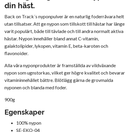
din häst.
Back on Track´s nyponpulver är en naturlig foderråvara helt
utan tillsatser. Att ge nypon som tillskott till hästar har länge
varit populärt, både till tävlade och till andra normalt aktiva
hästar. Nypon innehåller bland annat C-vitamin,
galaktolipider, lykopen, vitamin E, beta-karoten och
flavonoider.
Alla våra nyponprodukter är framställda av vildväxande
nypon som ugnstorkas, vilket ger högre kvalitet och bevarar
vitamininnehållet bättre. Blötlägg gärna de grovmalda
nyponen och blanda med foder.
900g
Egenskaper
100% nypon
SE-EKO-04