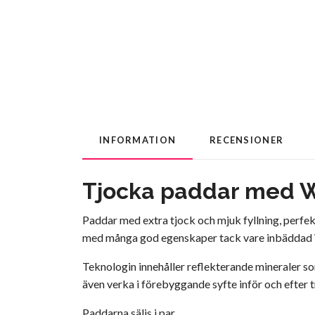
INFORMATION
RECENSIONER
Tjocka paddar med W
Paddar med extra tjock och mjuk fyllning, perfek
med många god egenskaper tack vare inbäddad 
Teknologin innehåller reflekterande mineraler s
även verka i förebyggande syfte inför och efter t
Paddarna säljs i par.