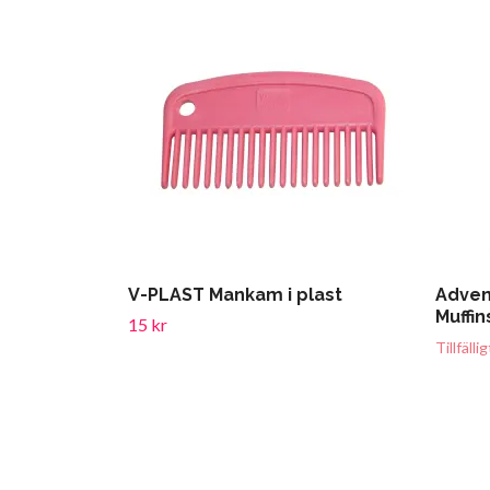
V-PLAST Mankam i plast
Adven
Muffin
15 kr
Tillfälli