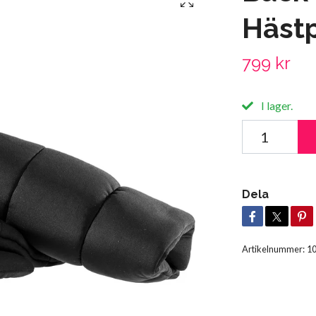
Häst
799 kr
I lager.
Dela
Artikelnummer:
1