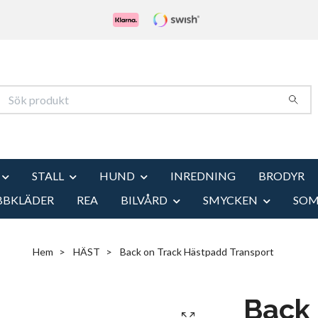
STALL
HUND
INREDNING
BRODYR
BBKLÄDER
REA
BILVÅRD
SMYCKEN
SO
Hem
HÄST
Back on Track Hästpadd Transport
Back 