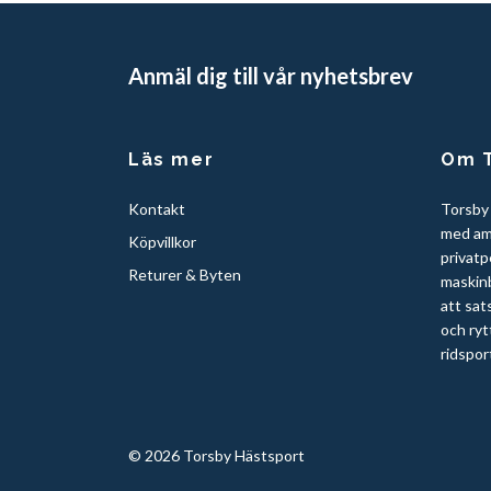
Anmäl dig till vår nyhetsbrev
Läs mer
Om T
Kontakt
Torsby
med am
Köpvillkor
privatp
Returer & Byten
maskinb
att sat
och ryt
ridspor
© 2026 Torsby Hästsport