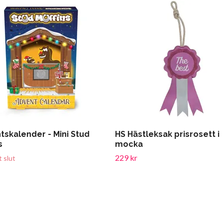
tskalender - Mini Stud
HS Hästleksak prisrosett i
s
mocka
229 kr
gt slut