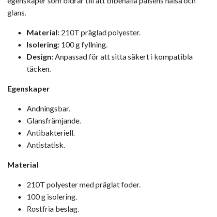
egenskaper som bidrar till att bibehålla pälsens hälsa och
glans.
Material:
210T präglad polyester.
Isolering:
100 g fyllning.
Design:
Anpassad för att sitta säkert i kompatibla
täcken.
Egenskaper
Andningsbar.
Glansfrämjande.
Antibakteriell.
Antistatisk.
Material
210T polyester med präglat foder.
100 g isolering.
Rostfria beslag.