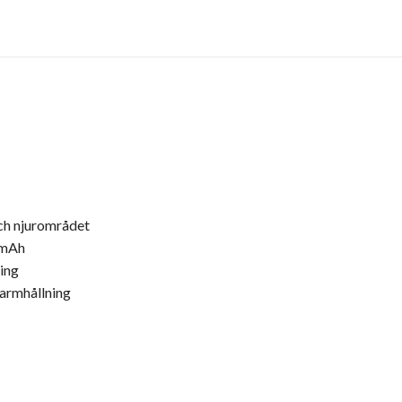
och njurområdet
 mAh
ing
varmhållning