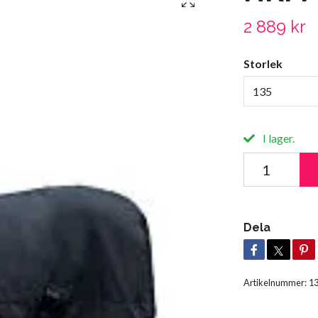
2 889 kr
Storlek
135
I lager.
Dela
Artikelnummer:
1