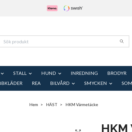
STALL
HUND
INREDNING
BRODYR
BBKLÄDER
REA
BILVÅRD
SMYCKEN
SO
Hem
HÄST
HKM Värmetäcke
HKM 