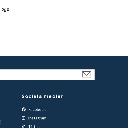
 250
Eclipse Bio
för djur 10x
69 kr
Sociala medier
Facebook
Instagram
3.
Tiktok