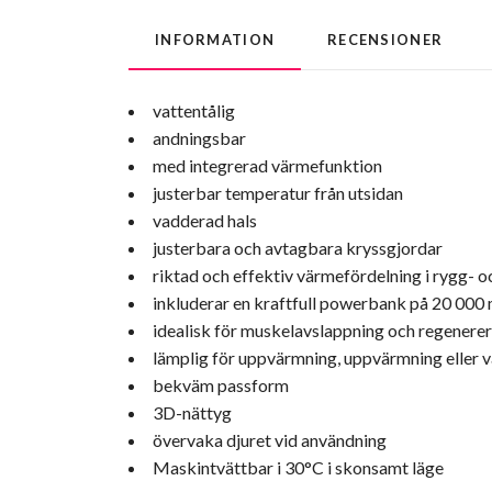
INFORMATION
RECENSIONER
vattentålig
andningsbar
med integrerad värmefunktion
justerbar temperatur från utsidan
vadderad hals
justerbara och avtagbara kryssgjordar
riktad och effektiv värmefördelning i rygg- 
inkluderar en kraftfull powerbank på 20 000
idealisk för muskelavslappning och regenerer
lämplig för uppvärmning, uppvärmning eller 
bekväm passform
3D-nättyg
övervaka djuret vid användning
Maskintvättbar i 30°C i skonsamt läge