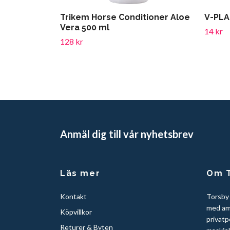
Trikem Horse Conditioner Aloe
V-PLA
Vera 500 ml
14 kr
128 kr
Anmäl dig till vår nyhetsbrev
Läs mer
Om T
Kontakt
Torsby
med am
Köpvillkor
privatp
Returer & Byten