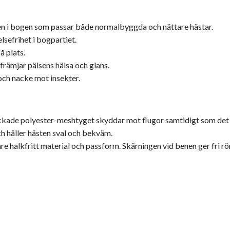
n i bogen som passar både normalbyggda och nättare hästar.
sefrihet i bogpartiet.
å plats.
 främjar pälsens hälsa och glans.
ch nacke mot insekter.
ckade polyester-meshtyget skyddar mot flugor samtidigt som det ti
 håller hästen sval och bekväm.
re halkfritt material och passform. Skärningen vid benen ger fri r