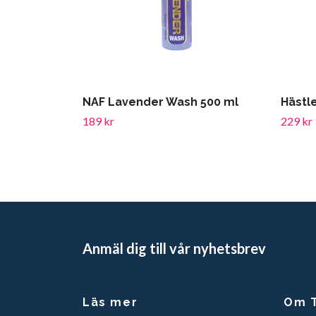
NAF Lavender Wash 500 ml
Hästle
189 kr
229 kr
Anmäl dig till vår nyhetsbrev
Läs mer
Om T