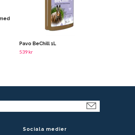
(med
Pavo BeChill 1L
Rheva Larg
539 kr
125 kr
Sociala medier