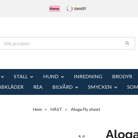
STALL
HUND
INREDNING
BRODYR
BBKLÄDER
REA
BILVÅRD
SMYCKEN
SO
Hem
HÄST
Aloga Fly sheet
Aloga