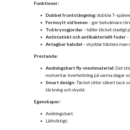
Funktioner:
Dubbel frontstängning:
dubbla T-spänne
Formsytt vid benen
– ger bekvämare rörel
Två kryssgjordar
– håller täcket stadigt p
Antistatiskt och antibakteriellt foder
–
Avtagbar halsdel
– skyddar hästens man o
Prestanda:
Andningsbart fly-meshmaterial:
Det sti
motverkar överhettning på varma dagar och
Smart design:
Täcket sitter säkert tack va
täckning och skydd.
Egenskaper:
Andningsbart.
Lättviktigt.