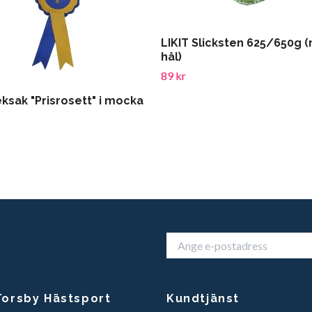
LIKIT Slicksten 625/650g 
hål)
89 kr
ksak "Prisrosett" i mocka
orsby Hästsport
Kundtjänst