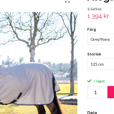
1 549 kr
1 394 kr
Färg
Grey/Navy
Storlek
125 cm
I lager.
Dela