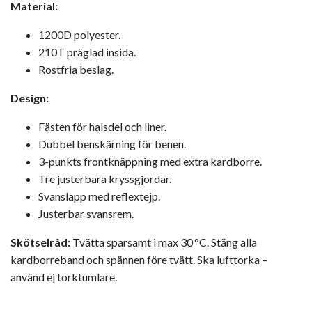
Material:
1200D polyester.
210T präglad insida.
Rostfria beslag.
Design:
Fästen för halsdel och liner.
Dubbel benskärning för benen.
3-punkts frontknäppning med extra kardborre.
Tre justerbara kryssgjordar.
Svanslapp med reflextejp.
Justerbar svansrem.
Skötselråd:
Tvätta sparsamt i max 30 °C. Stäng alla
kardborreband och spännen före tvätt. Ska lufttorka –
använd ej torktumlare.