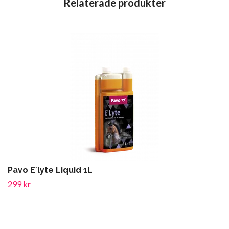
Pavo E´lyte Liquid 1L
299 kr