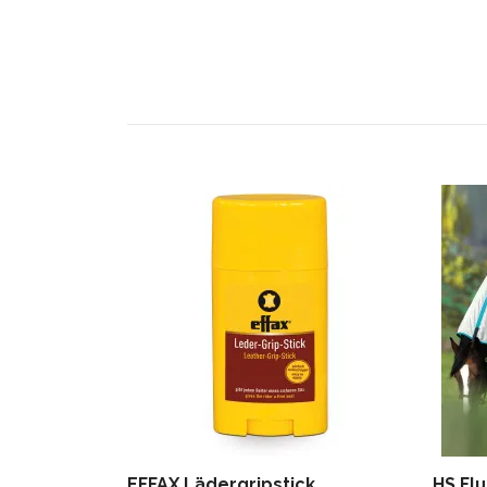
EFFAX Lädergripstick
HS Fl