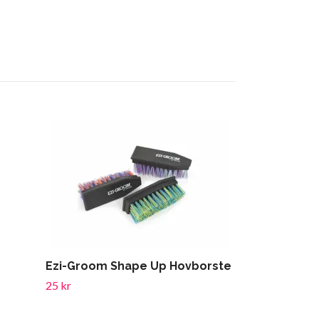
Ezi-Groom Shape Up Hovborste
Ezi-Groom R
ONESIZE
25 kr
25 kr