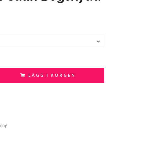
LÄGG I KORGEN
onny