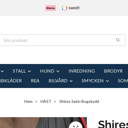
STALL
HUND
INREDNING
BRODYR
BBKLÄDER
REA
BILVÅRD
SMYCKEN
SO
Hem
HÄST
Shires Satin Bogskydd
Shire