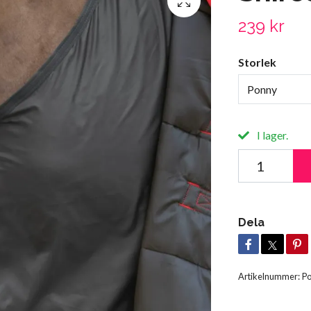
239 kr
Storlek
Ponny
I lager.
Dela
Artikelnummer:
P