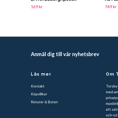
169 kr
749 kr
Anmäl dig till vår nyhetsbrev
Läs mer
Om T
Kontakt
Torsby
med am
Köpvillkor
privatp
Returer & Byten
maskinb
att sat
och ryt