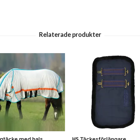
ugtäcke med hals
HS Täckesförlängare