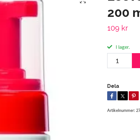
200 
109 kr
I lager.
Dela
Artikelnummer:
2