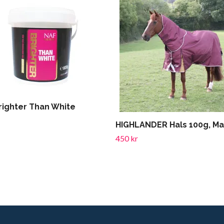
righter Than White
HIGHLANDER Hals 100g, M
450 kr