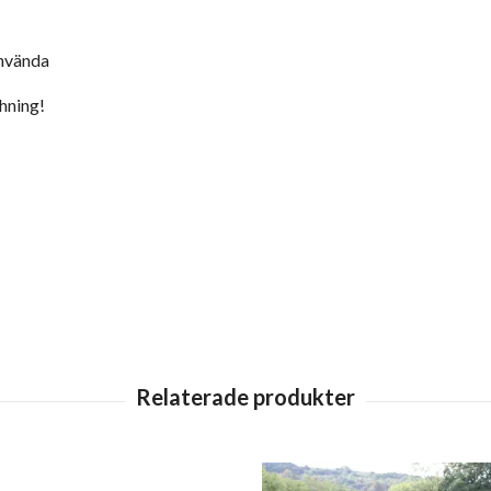
använda
hning!