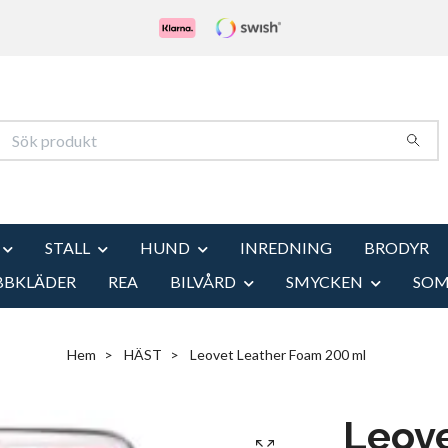
STALL
HUND
INREDNING
BRODYR
BBKLÄDER
REA
BILVÅRD
SMYCKEN
SO
Hem
HÄST
Leovet Leather Foam 200 ml
Leov