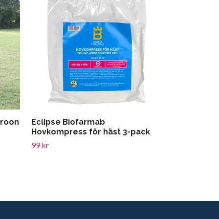
Ezi-Groom 
32 kr
aroon
Eclipse Biofarmab
Hovkompress för häst 3-pack
99 kr