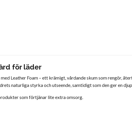
rd för läder
ätt med Leather Foam – ett krämigt, vårdande skum som rengör, återf
drets naturliga styrka och utseende, samtidigt som den ger en djup
rprodukter som förtjänar lite extra omsorg.