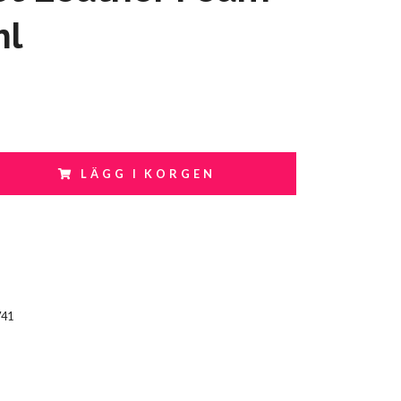
ml
LÄGG I KORGEN
741