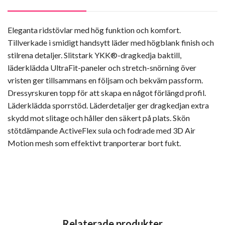
Eleganta ridstövlar med hög funktion och komfort.
Tillverkade i smidigt handsytt läder med högblank finish och
stilrena detaljer. Slitstark YKK®-dragkedja baktill,
läderklädda UltraFit-paneler och stretch-snörning över
vristen ger tillsammans en följsam och bekväm passform.
Dressyrskuren topp för att skapa en något förlängd profil.
Läderklädda sporrstöd. Läderdetaljer ger dragkedjan extra
skydd mot slitage och håller den säkert på plats. Skön
stötdämpande ActiveFlex sula och fodrade med 3D Air
Motion mesh som effektivt tranporterar bort fukt.