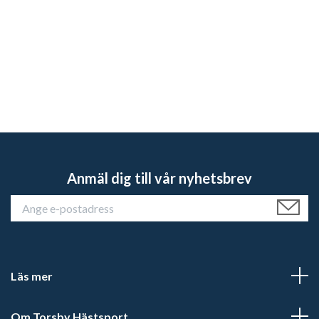
Anmäl dig till vår nyhetsbrev
Läs mer
Om Torsby Hästsport