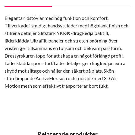
Eleganta ridstövlar med hög funktion och komfort.
Tillverkade i smidigt handsytt läder med högblank finish och
stilrena detaljer. Slitstark YKK®-dragkedja baktill,
läderklädda UltraFit-paneler och stretch-snörning över
vristen ger tillsammans en följsam och bekväm passform.
Dressyrskuren topp för att skapa en något förlängd profil.
Läderklädda sporrstöd. Läderdetaljer ger dragkedjan extra
skydd mot slitage och håller den säkert på plats. Skön
stötdämpande ActiveFlex sula och fodrade med 3D Air
Motion mesh som effektivt tranporterar bort fukt.