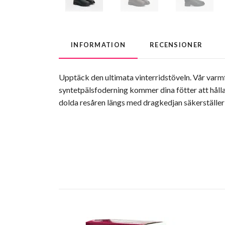
INFORMATION
RECENSIONER
Upptäck den ultimata vinterridstöveln. Vår varmf
syntetpälsfoderning kommer dina fötter att håll
dolda resåren längs med dragkedjan säkerställer e