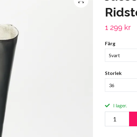
Ridst
1 299 kr
Färg
Svart
Storlek
36
I lager.