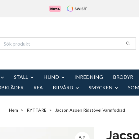
STALL
HUND
INREDNING
BRODYR
BBKLÄDER
REA
BILVÅRD
SMYCKEN
SO
Hem
RYTTARE
Jacson Aspen Ridstövel Varmfodrad
Jacs