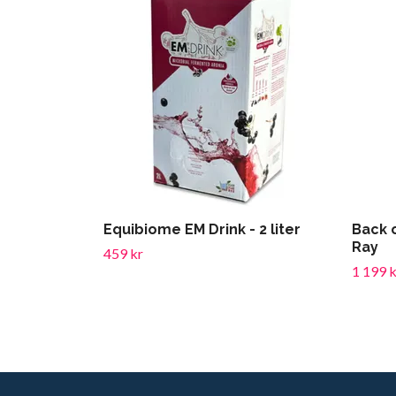
Equibiome EM Drink - 2 liter
Back 
Ray
459 kr
1 199 k