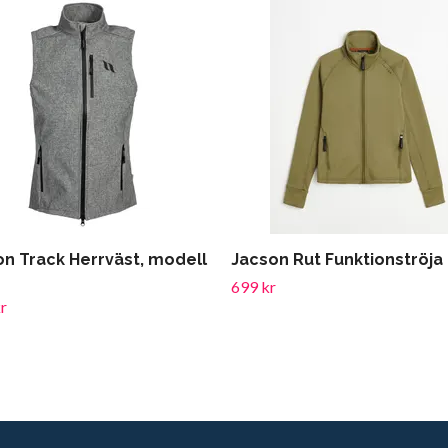
on Track Herrväst, modell
Jacson Rut Funktionströja
699 kr
r