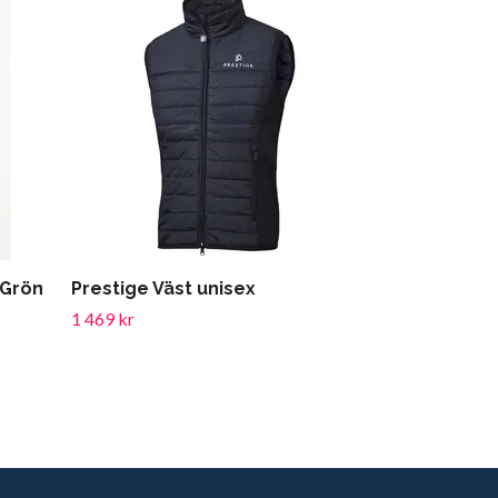
 Grön
Prestige Väst unisex
MONTAR CU
Softshelljac
1 469 kr
1 099 kr