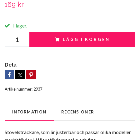
169 kr
I lager.
LÄGG I KORGEN
Dela
Artikelnummer:
2937
INFORMATION
RECENSIONER
Stövelsträckare, som är justerbar och passar olika modeller
av ridstövler. Håller stövlarna raka och fina.